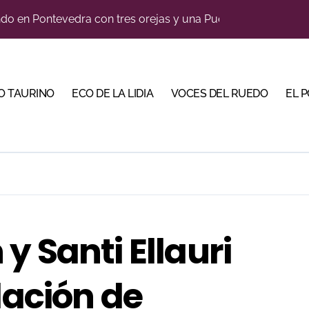
do en Pontevedra con tres orejas y una Puerta Grande de p
ano abren la Puerta Grande en una tarde triunfal en Azuaga
ombros en el primer festejo de “La Almendra de Plata” de la F
O TAURINO
ECO DE LA LIDIA
VOCES DEL RUEDO
EL 
ustons marcan la jornada con Julio Romero, Andy Cartagena 
rada de Maurice Berho: ‘La belleza del misterio’ llega a La M
bre la tercera tarde de Morante en la temporada portuense
bella y sale reforzado junto a Manzanares y Morante
bre la feria de la Peregrina en Pontevedra
y Santi Ellauri
llaseca el sueño de vestirse de luces ante los suyos
u sitio con una gran faena y dos orejas
lación de