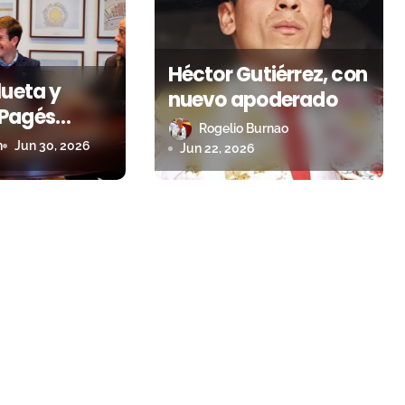
Héctor Gutiérrez, con
lueta y
nuevo apoderado
Pagés
Rogelio Burnao
 a su
n
Jun 30, 2026
Jun 22, 2026
de
miento