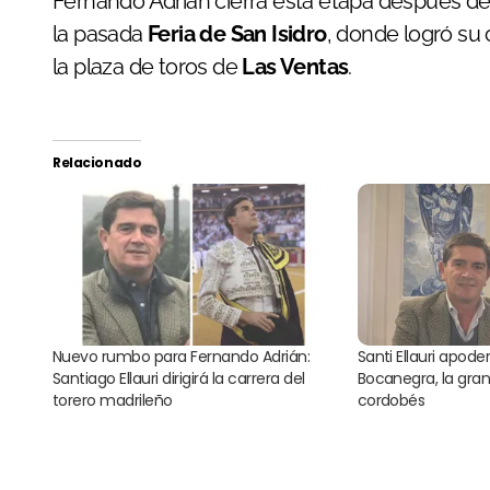
Fernando Adrián cierra esta etapa después d
la pasada
Feria de San Isidro
, donde logró su
la plaza de toros de
Las Ventas
.
Relacionado
Nuevo rumbo para Fernando Adrián:
Santi Ellauri apod
Santiago Ellauri dirigirá la carrera del
Bocanegra, la gra
torero madrileño
cordobés