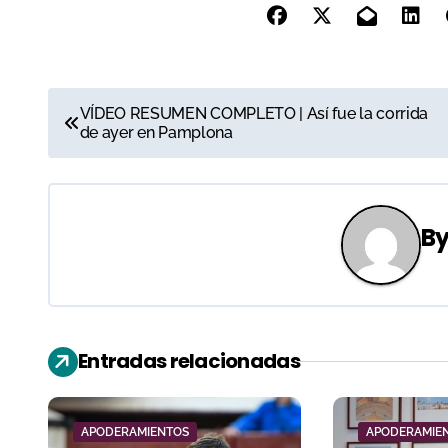
N
VÍDEO RESUMEN COMPLETO | Así fue la corrida
de ayer en Pamplona
a
v
e
B
g
a
c
Entradas relacionadas
i
ó
APODERAMIENTOS
APODERAMIE