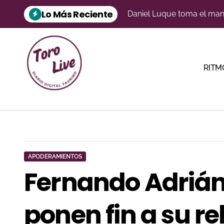
Saltar
Lo Más Reciente
Daniel Luque toma el man
al
contenido
Ferrera, El Fandi y Escrib
Emilio Espigares salió a h
RITM
Vélez Rubio, Ondara y So
Morante, a través de la mi
‘Vendedor’ de El Freixo a
Aarón Palacio ilumina Mar
‘Cara-Feo’ de Alcurrucén a
APODERAMIENTOS
Fernando Adrián 
Gorka Jerez cumplirá en Vi
Daniel Crespo reivindica s
ponen fin a su re