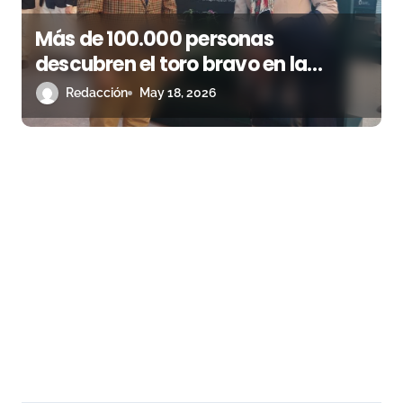
Más de 100.000 personas
descubren el toro bravo en la
exposición de Las Ventas durante
Redacción
May 18, 2026
San Isidro