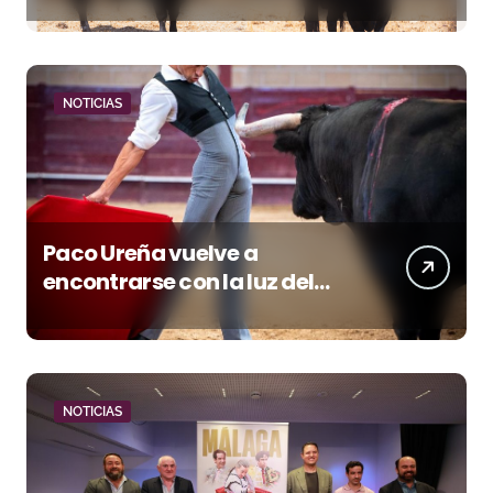
Manzanares en Illumbe
(Vídeo e imágenes desde el
campo)
NOTICIAS
Paco Ureña vuelve a
encontrarse con la luz del
toreo
NOTICIAS