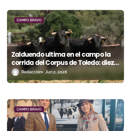
a
d
CAMPO BRAVO
a
s
Zalduendo ultima en el campo la
corrida del Corpus de Toledo: diez
toros para una cita de máxima
Redacción
Jun 2, 2026
categoría
CAMPO BRAVO