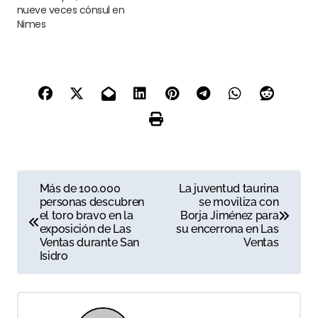
nueve veces cónsul en
Nimes
N
Más de 100.000
La juventud taurina
personas descubren
se moviliza con
a
el toro bravo en la
Borja Jiménez para
exposición de Las
su encerrona en Las
v
Ventas durante San
Ventas
Isidro
e
g