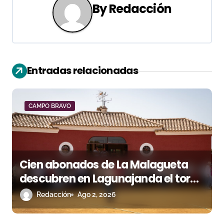
a
By
Redacción
c
i
ó
Entradas relacionadas
n
d
CAMPO BRAVO
e
e
Cien abonados de La Malagueta
n
descubren en Lagunajanda el toro
t
que llegará a Málaga
Redacción
Ago 2, 2026
r