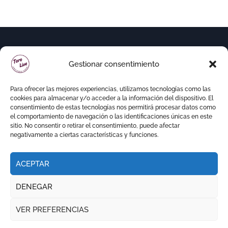
Gestionar consentimiento
Para ofrecer las mejores experiencias, utilizamos tecnologías como las
cookies para almacenar y/o acceder a la información del dispositivo. El
consentimiento de estas tecnologías nos permitirá procesar datos como
el comportamiento de navegación o las identificaciones únicas en este
sitio. No consentir o retirar el consentimiento, puede afectar
negativamente a ciertas características y funciones.
ACEPTAR
Copyright © Todos los derechos reservados
|
DENEGAR
Newspaperup
por
Themeansar
.
VER PREFERENCIAS
RITMO TAURINO
ECO DE LA LIDIA
VOCES DEL RUEDO
EL PODCAST DE TOROLIVE