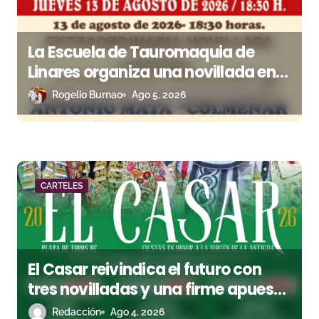
s
La Escuela de Tauromaquia de
Linares organiza una novillada en
la plaza de toros de Cambil
Rogelio Burnao
Ago 5, 2026
CARTELES
El Casar reivindica el futuro con
tres novilladas y una firme apuesta
por la cantera
Redacción
Ago 4, 2026