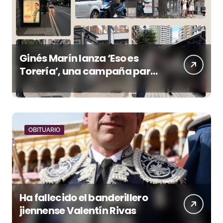
Ginés Marín lanza ‘Eso es
Torería’, una campaña para
reivindicar los valores del
toreo más allá del ruedo
OBITUARIO
Ha fallecido el banderillero
jiennense Valentín Rivas