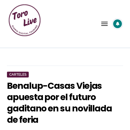
Saltar
al
contenido
CARTELES
Benalup-Casas Viejas
apuesta por el futuro
gaditano en su novillada
de feria