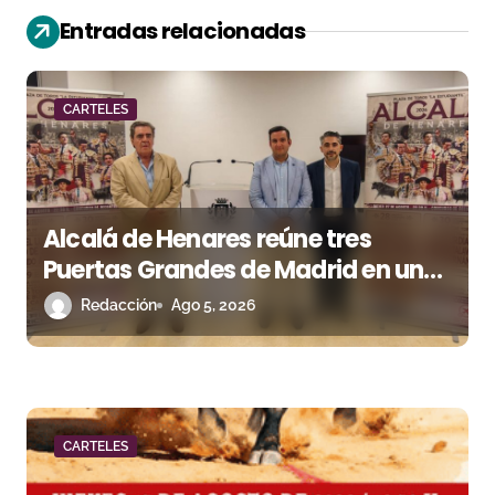
ó
Entradas relacionadas
n
d
CARTELES
e
e
n
Alcalá de Henares reúne tres
Puertas Grandes de Madrid en una
t
feria de alto nivel
Redacción
Ago 5, 2026
r
a
d
a
CARTELES