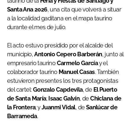
taurino de la
Feria y Fiestas de Santiago y
Santa Ana 2026
, una cita que volverá a situar
a la localidad gaditana en el mapa taurino
durante el mes de julio.
El acto estuvo presidido por el alcalde del
municipio,
Antonio Cepero Barberán
, junto al
empresario taurino
Carmelo García
y el
colaborador taurino
Manuel Casas
. También
estuvieron presentes los tres protagonistas
del cartel:
Gonzalo Capdevila
, de
El Puerto
de Santa María
;
Isaac Galvín
, de
Chiclana de
la Frontera
; y
Juanmi Vidal
, de
Sanlúcar de
Barrameda
.