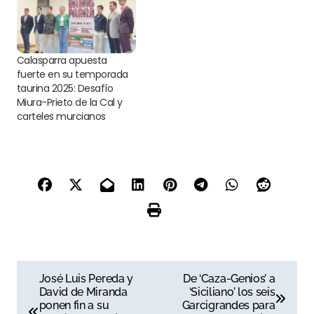
Calasparra apuesta
fuerte en su temporada
taurina 2025: Desafío
Miura-Prieto de la Cal y
carteles murcianos
N
José Luis Pereda y
De ‘Caza-Genios’ a
David de Miranda
‘Siciliano’ los seis
a
ponen fin a su
Garcigrandes para