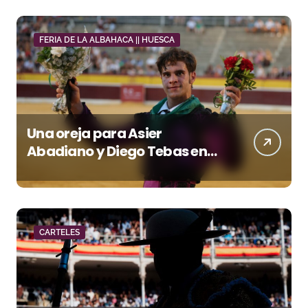
FERIA DE LA ALBAHACA || HUESCA
Una oreja para Asier
Abadiano y Diego Tebas en
una apertura de la Albahaca
marcada por el buen juego
de Los Maños
CARTELES