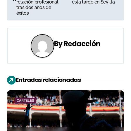
relación profesional
esta tarde en Sevilla
v
tras dos años de
éxitos
e
g
a
By
Redacción
c
i
ó
Entradas relacionadas
n
d
CARTELES
e
e