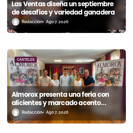
Las Ventas diseña un septiembre
n
de desafíos y variedad ganadera
t
Redacción
Ago 7, 2026
r
a
d
CARTELES
a
s
Almorox presenta una feria con
alicientes y marcado acento
torista
Redacción
Ago 7, 2026