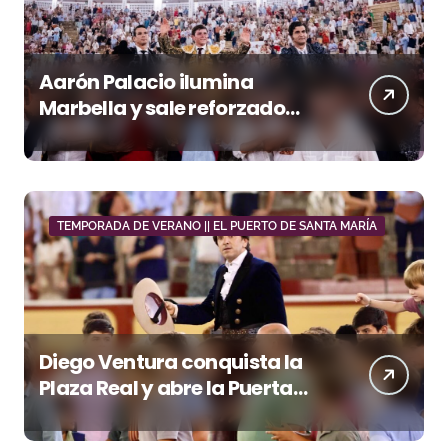
Aarón Palacio ilumina
Marbella y sale reforzado
junto a Manzanares y
Morante
TEMPORADA DE VERANO || EL PUERTO DE SANTA MARÍA
Diego Ventura conquista la
Plaza Real y abre la Puerta
Grande en El Puerto