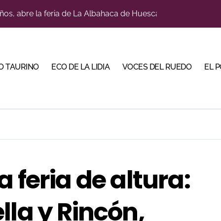
a con alicientes y marcado acento torista
tiembre de desafíos y variedad ganadera
 apuesta por los jóvenes con entradas desde un euro
O TAURINO
ECO DE LA LIDIA
VOCES DEL RUEDO
EL 
ma su temporada de figura y el palco niega el premio a Roc
lotito’ sobresale en una noche gris en Las Ventas
n el cuadro de honor de las Colombinas 2026
e de Tauroemoción en Huesca: «Todas las figuras del toreo qui
orino Martín para su regreso a Huesca trece años después (Im
 feria de altura:
bre la corrida de seis rejoneadores en El Puerto de Santa Ma
lla y Rincón,