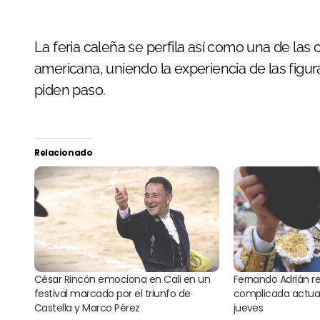
La feria caleña se perfila así como una de las 
americana, uniendo la experiencia de las figu
piden paso.
Relacionado
César Rincón emociona en Cali en un
Fernando Adrián re
festival marcado por el triunfo de
complicada actua
Castella y Marco Pérez
jueves