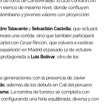
a de toros de Cañaveralejo. El ciclo contará con
e un elenco de máximo nivel, donde confluyen
 colombiano y jóvenes valores con proyección.
dro Talavante
y
Sebastián Castella
, que actuará
oreará una corrida, sino que también participará
 cartel con César Rincón, que volverá a vestirse
reaparición en Madrid el pasado 12 de octubre.
o protagonista a
Luis Bolívar
, otro de los
vas generaciones con la presencia de Javier
do
, además de los debuts en Cali del peruano
dame.
La nómina de toreros se completa con
, configurando una feria equilibrada, diversa y con