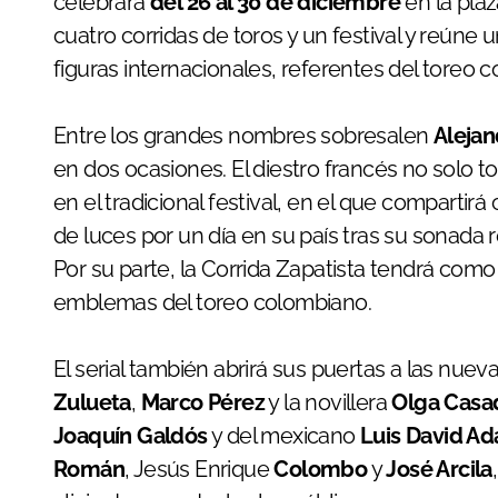
celebrará
del 26 al 30 de diciembre
en la plaz
cuatro corridas de toros y un festival y reún
figuras internacionales, referentes del toreo
Entre los grandes nombres sobresalen
Alejan
en dos ocasiones. El diestro francés no solo t
en el tradicional festival, en el que compartirá
de luces por un día en su país tras su sonada 
Por su parte, la Corrida Zapatista tendrá com
emblemas del toreo colombiano.
El serial también abrirá sus puertas a las nue
Zulueta
,
Marco Pérez
y la novillera
Olga Casa
Joaquín Galdós
y del mexicano
Luis David A
Román
, Jesús Enrique
Colombo
y
José Arcila