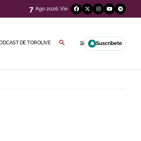
7
Ago 2026, Vie
Buscar:
PODCAST DE TOROLIVE
Suscríbete
a Rey
BOTÓN DE BÚSQUEDA
eren venir a esta feria»
ágenes)
ría esta noche