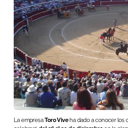
La empresa
Toro Vive
ha dado a conocer los c