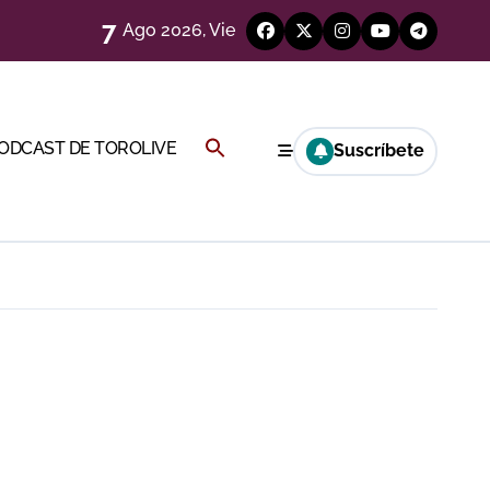
7
Ago 2026, Vie
Buscar:
PODCAST DE TOROLIVE
Suscríbete
BOTÓN DE BÚSQUEDA
a Rey
eren venir a esta feria»
ágenes)
ría esta noche