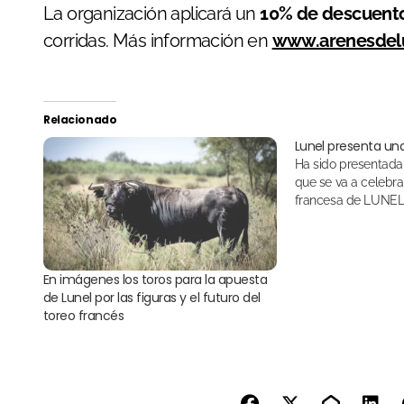
La organización aplicará un
10% de descuent
corridas. Más información en
www.arenesdelu
Relacionado
Lunel presenta un
Ha sido presentada la corrida monstruo
que se va a celebra
francesa de LUNEL 
En imágenes los toros para la apuesta
de Lunel por las figuras y el futuro del
toreo francés