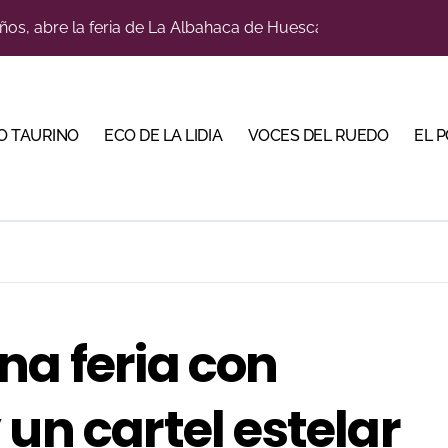
ños, abre la feria de La Albahaca de Huesca
a con alicientes y marcado acento torista
tiembre de desafíos y variedad ganadera
O TAURINO
ECO DE LA LIDIA
VOCES DEL RUEDO
EL 
 apuesta por los jóvenes con entradas desde un euro
ma su temporada de figura y el palco niega el premio a Roc
lotito’ sobresale en una noche gris en Las Ventas
n el cuadro de honor de las Colombinas 2026
e de Tauroemoción en Huesca: «Todas las figuras del toreo qui
na feria con
orino Martín para su regreso a Huesca trece años después (Im
bre la corrida de seis rejoneadores en El Puerto de Santa Ma
un cartel estelar