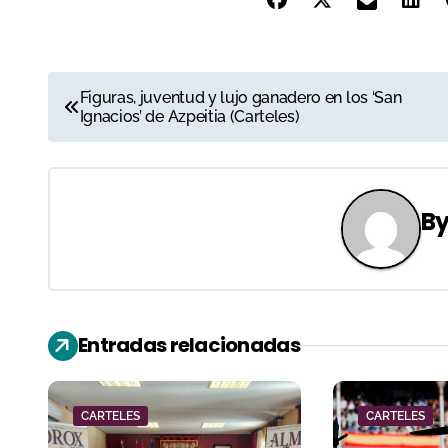
N
Figuras, juventud y lujo ganadero en los ‘San
Ignacios’ de Azpeitia (Carteles)
a
v
e
B
g
a
c
Entradas relacionadas
i
ó
CARTELES
CARTELES