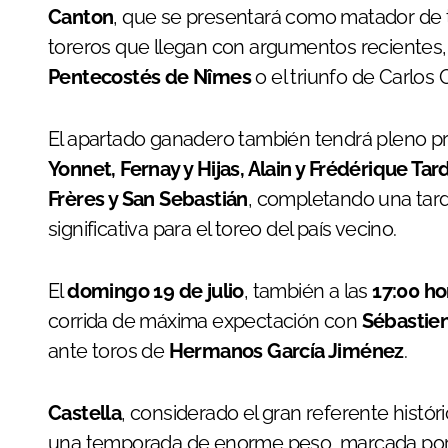
Canton
, que se presentará como matador de to
toreros que llegan con argumentos recientes
Pentecostés de Nîmes
o el triunfo de Carlos 
El apartado ganadero también tendrá pleno pr
Yonnet, Fernay y Hijas, Alain y Frédérique Tar
Frères y San Sebastián
, completando una tard
significativa para el toreo del país vecino.
El
domingo 19 de julio
, también a las
17:00 ho
corrida de máxima expectación con
Sébastien
ante toros de
Hermanos García Jiménez
.
Castella
, considerado el gran referente históri
una temporada de enorme peso, marcada por 