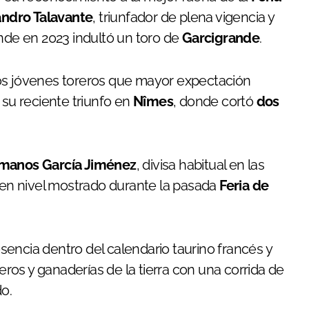
andro Talavante
, triunfador de plena vigencia y
onde en 2023 indultó un toro de
Garcigrande
.
los jóvenes toreros que mayor expectación
 su reciente triunfo en
Nîmes
, donde cortó
dos
manos García Jiménez
, divisa habitual en las
buen nivel mostrado durante la pasada
Feria de
sencia dentro del calendario taurino francés y
os y ganaderías de la tierra con una corrida de
do.