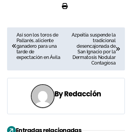
N
Así son los toros de
Azpeitia suspende la
Pallarés, aliciente
tradicional
a
ganadero para una
desencajonada de
tarde de
San Ignacio por la
v
expectación en Ávila
Dermatosis Nodular
Contagiosa
e
g
a
By
Redacción
c
i
ó
Entradas relacionadas