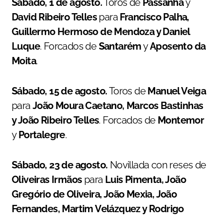
Sábado, 1 de agosto.
Toros de
Passanha
y
David Ribeiro Telles
para
Francisco Palha,
Guillermo Hermoso de Mendoza y Daniel
Luque
. Forcados de
Santarém
y
Aposento da
Moita
.
Sábado, 15 de agosto.
Toros de
Manuel Veiga
para
João Moura Caetano, Marcos Bastinhas
y João Ribeiro Telles
. Forcados de
Montemor
y
Portalegre
.
Sábado, 23 de agosto.
Novillada con reses de
Oliveiras Irmãos
para
Luis Pimenta, João
Gregório de Oliveira, João Mexia, João
Fernandes, Martim Velázquez y Rodrigo