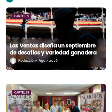
n
d
CARTELES
e
e
Las Ventas diseña un septiembre
n
de desafíos y variedad ganadera
t
Redacción
Ago 7, 2026
r
a
d
CARTELES
a
s