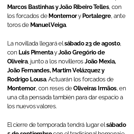
Marcos Bastinhas y João Ribeiro Telles
, con
los forcados de
Montemor
y
Portalegre
, ante
toros de
Manuel Veiga
.
La novillada llegará el
sábado 23 de agosto
,
con
Luis Pimenta
y
João Gregório de
Oliveira
, junto a los novilleros
João Mexia,
João Fernandes, Martim Velázquez y
Rodrigo Lousa
. Actuarán los forcados de
Montemor
, con reses de
Oliveiras Irmãos
, en
una cita pensada también para dar espacio a
los nuevos valores.
El cierre de temporada tendrá lugar el
sábado
5 de septiembre
con el tradicional homenaje