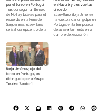
por el toreo en Portugal
en Nazaré y tres vueltas
al ruedo
Tras conseguir un llenazo
de No hay billetes para el
El sevillano Borja Jiménez
recuerdo en la Feria de
ha vuelto a dar un golpe en
Sanjoaninas, el sevillano
Portugal en la temporada
será ahora epicentro de la
de su asentamiento en la
Feria de Nazaré en un
cumbre del escalafón
cartel que protagonizará el
próximo sábado
Borja Jiménez, eje del
toreo en Portugal, es
distinguido por el Grupo
Taurino ‘Sector 1