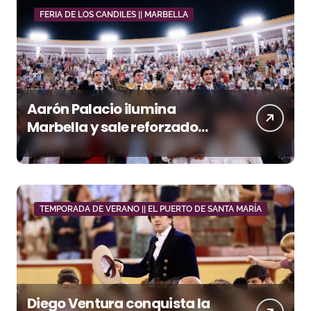
FERIA DE LOS CANDILES || MARBELLA
Aarón Palacio ilumina
Marbella y sale reforzado
junto a Manzanares y
Morante
TEMPORADA DE VERANO || EL PUERTO DE SANTA MARÍA
Diego Ventura conquista la