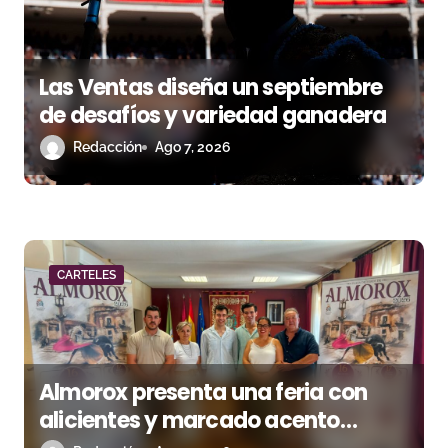
e
e
Las Ventas diseña un septiembre
n
de desafíos y variedad ganadera
t
Redacción
Ago 7, 2026
r
a
d
CARTELES
a
s
Almorox presenta una feria con
alicientes y marcado acento