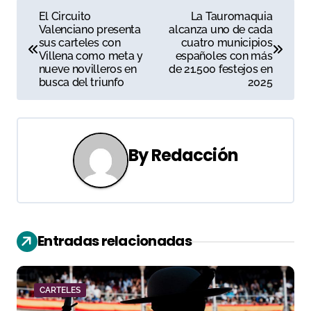
N
El Circuito
La Tauromaquia
Valenciano presenta
alcanza uno de cada
a
sus carteles con
cuatro municipios
Villena como meta y
españoles con más
v
nueve novilleros en
de 21.500 festejos en
busca del triunfo
2025
e
g
a
By
Redacción
c
i
ó
Entradas relacionadas
n
d
CARTELES