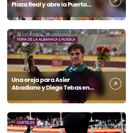
Plaza Real y abre la Puerta
Grande en El Puerto
FERIA DE LA ALBAHACA || HUESCA
Una oreja para Asier
Abadiano y Diego Tebas en
una apertura de la Albahaca
marcada por el buen juego
de Los Maños
CARTELES