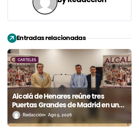
a
c
i
Entradas relacionadas
ó
n
CARTELES
d
e
e
Alcalá de Henares reúne tres
n
Puertas Grandes de Madrid en una
feria de alto nivel
Redacción
Ago 5, 2026
t
r