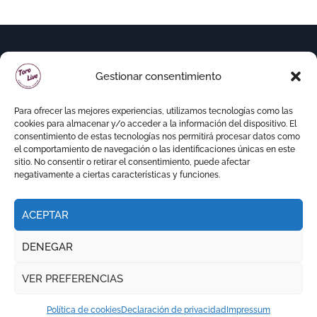
Gestionar consentimiento
Para ofrecer las mejores experiencias, utilizamos tecnologías como las
cookies para almacenar y/o acceder a la información del dispositivo. El
consentimiento de estas tecnologías nos permitirá procesar datos como
el comportamiento de navegación o las identificaciones únicas en este
sitio. No consentir o retirar el consentimiento, puede afectar
negativamente a ciertas características y funciones.
ACEPTAR
Copyright © Todos los derechos reservados
|
DENEGAR
Newspaperup
por
Themeansar
.
VER PREFERENCIAS
RITMO TAURINO
ECO DE LA LIDIA
VOCES DEL RUEDO
EL PODCAST DE TOROLIVE
Política de cookies
Declaración de privacidad
Impressum