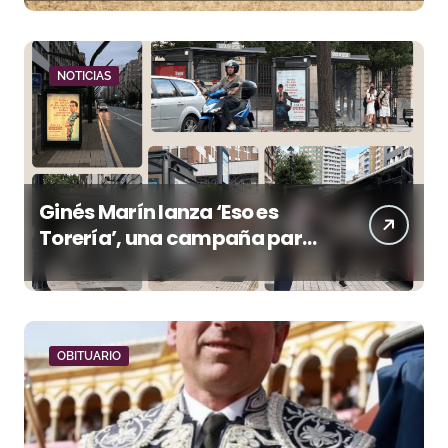
en Ciudad Real (Vídeo)
NOTICIAS
Ginés Marín lanza ‘Eso es
Torería’, una campaña para
reivindicar los valores del
toreo más allá del ruedo
OBITUARIO