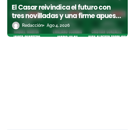
El Casar reivindica el futuro con
tres novilladas y una firme apuesta
por la cantera
Redacción
Ago 4, 2026