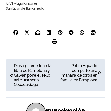
la VII Magallánica en
Sanlúcar de Barrameda
N
Diosleguarde toca la
Pablo Aguado
fibra de Pamplona y
comparte una
a
Galván pone el sello
mañana de toros en
ante una seria
familia en Pamplona
v
Cebada Gago
e
g
By
Redacción