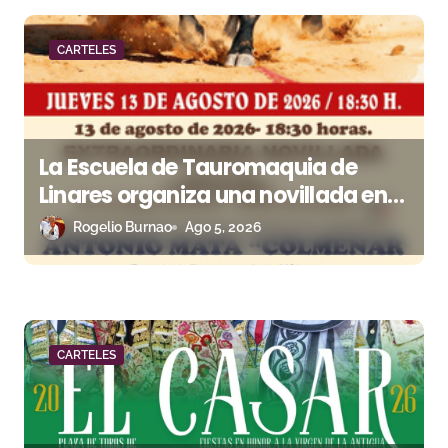
a
d
CARTELES
a
s
La Escuela de Tauromaquia de
Linares organiza una novillada en
la plaza de toros de Cambil
Rogelio Burnao
Ago 5, 2026
CARTELES