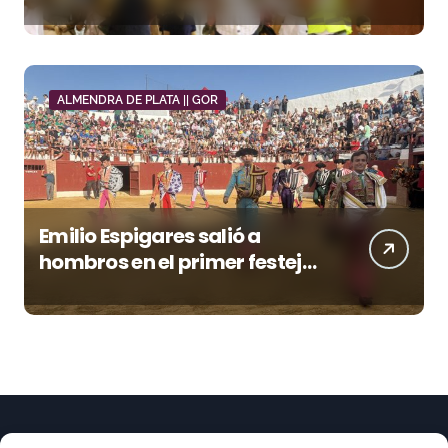
una tarde triunfal en Azuaga
ALMENDRA DE PLATA || GOR
Emilio Espigares salió a
hombros en el primer festejo
de “La Almendra de Plata” de
la Feria de Gor