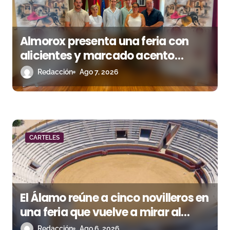
s
Almorox presenta una feria con
alicientes y marcado acento
torista
Redacción
Ago 7, 2026
CARTELES
El Álamo reúne a cinco novilleros en
una feria que vuelve a mirar al
futuro
Redacción
Ago 6, 2026