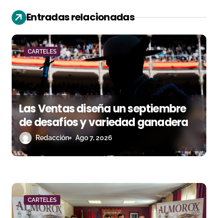
ó
Entradas relacionadas
n
d
CARTELES
e
e
n
Las Ventas diseña un septiembre
de desafíos y variedad ganadera
t
Redacción
Ago 7, 2026
r
a
d
a
CARTELES