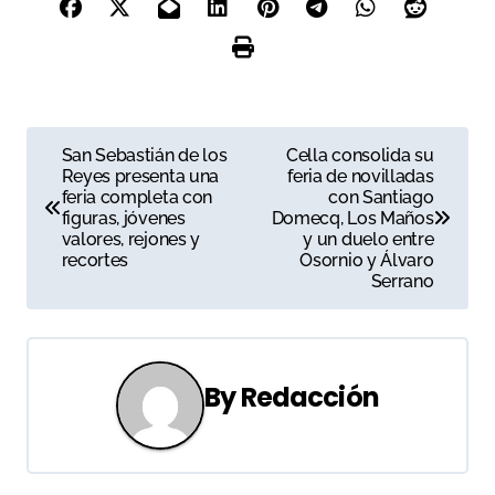
N
San Sebastián de los
Cella consolida su
Reyes presenta una
feria de novilladas
a
feria completa con
con Santiago
figuras, jóvenes
Domecq, Los Maños
v
valores, rejones y
y un duelo entre
recortes
Osornio y Álvaro
e
Serrano
g
a
By
Redacción
c
i