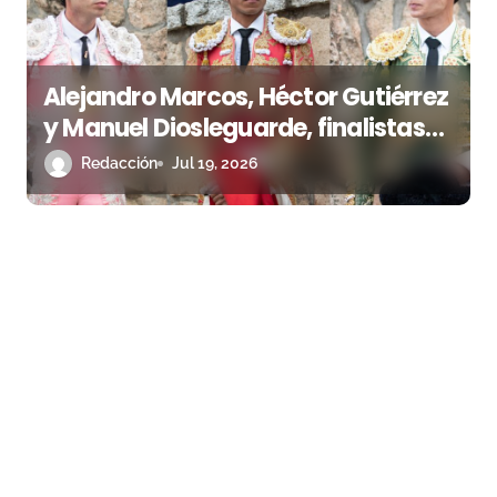
Alejandro Marcos, Héctor Gutiérrez
y Manuel Diosleguarde, finalistas
de la Copa Chenel 2026
Redacción
Jul 19, 2026