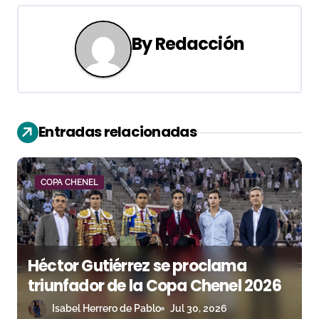
g
By
Redacción
a
c
i
Entradas relacionadas
ó
n
COPA CHENEL
d
e
e
Héctor Gutiérrez se proclama
n
triunfador de la Copa Chenel 2026
Isabel Herrero de Pablo
Jul 30, 2026