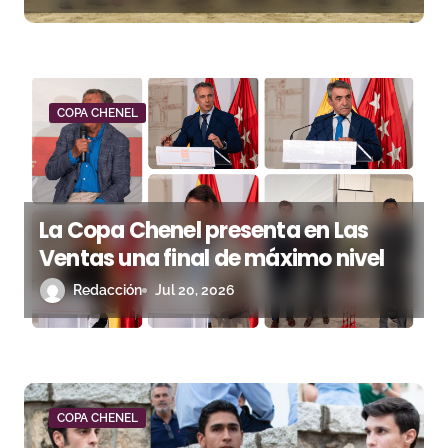
t
r
a
d
COPA CHENEL
a
s
La Copa Chenel presenta en Las
Ventas una final de máximo nivel
Redacción
Jul 20, 2026
COPA CHENEL