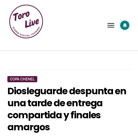
Saltar
al
contenido
COPA CHENEL
Diosleguarde despunta en
una tarde de entrega
compartida y finales
amargos