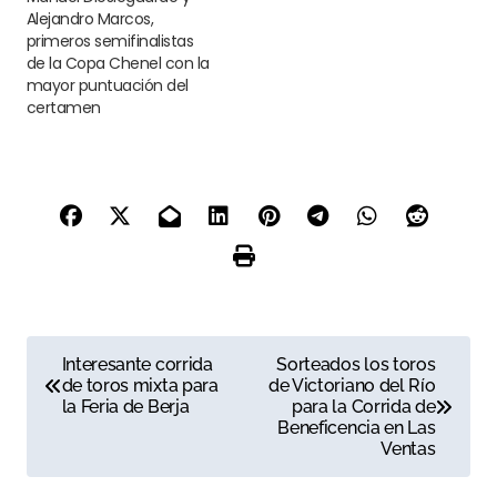
Alejandro Marcos,
primeros semifinalistas
de la Copa Chenel con la
mayor puntuación del
certamen
N
Interesante corrida
Sorteados los toros
de toros mixta para
de Victoriano del Río
a
la Feria de Berja
para la Corrida de
Beneficencia en Las
v
Ventas
e