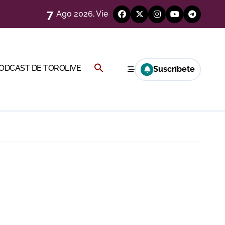
7
Ago 2026, Vie
Buscar:
PODCAST DE TOROLIVE
Suscríbete
BOTÓN DE BÚSQUEDA
a Rey
eren venir a esta feria»
ágenes)
ría esta noche