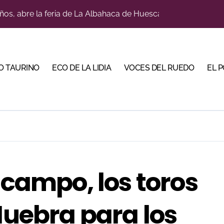
ños, abre la feria de La Albahaca de Huesca
a con alicientes y marcado acento torista
tiembre de desafíos y variedad ganadera
O TAURINO
ECO DE LA LIDIA
VOCES DEL RUEDO
EL 
 apuesta por los jóvenes con entradas desde un euro
ma su temporada de figura y el palco niega el premio a Roc
lotito’ sobresale en una noche gris en Las Ventas
n el cuadro de honor de las Colombinas 2026
e de Tauroemoción en Huesca: «Todas las figuras del toreo qui
 campo, los toros
orino Martín para su regreso a Huesca trece años después (Im
bre la corrida de seis rejoneadores en El Puerto de Santa Ma
 Huebra para los