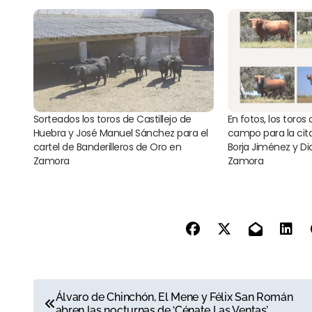
Sorteados los toros de Castillejo de
En fotos, los toros d
Huebra y José Manuel Sánchez para el
campo para la cita
cartel de Banderilleros de Oro en
Borja Jiménez y D
Zamora
Zamora
N
Álvaro de Chinchón, El Mene y Félix San Román
abren las nocturnas de ‘Cénate Las Ventas’