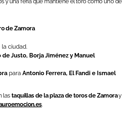
eros y una feria que mantiene el toro como uno de
dro de Zamora
 la ciudad.
o de Justo, Borja Jiménez y Manuel
bra
para
Antonio Ferrera, El Fandi e Ismael
n las
taquillas de la plaza de toros de Zamora
y
auroemocion.es
.