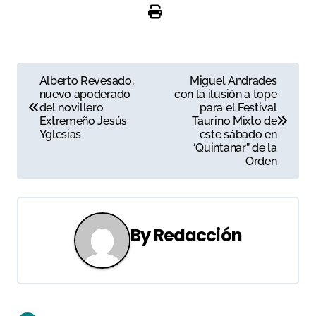
N
Alberto Revesado,
Miguel Andrades
nuevo apoderado
con la ilusión a tope
a
del novillero
para el Festival
Extremeño Jesús
Taurino Mixto de
v
Yglesias
este sábado en
“Quintanar” de la
e
Orden
g
a
By
Redacción
c
i
ó