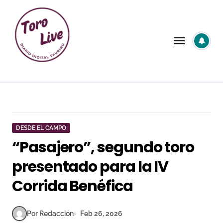
Saltar
al
contenido
DESDE EL CAMPO
“Pasajero”, segundo toro
presentado para la IV
Corrida Benéfica
Por Redacción
Feb 26, 2026