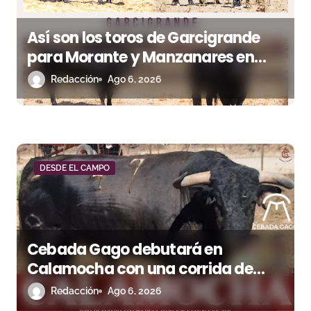
Así son los toros de Garcigrande
para Morante y Manzanares en
Illumbe (Vídeo e imágenes desde el
Redacción
Ago 6, 2026
campo)
DESDE EL CAMPO
Cebada Gago debutará en
Calamocha con una corrida de
imponente presencia
Redacción
Ago 6, 2026