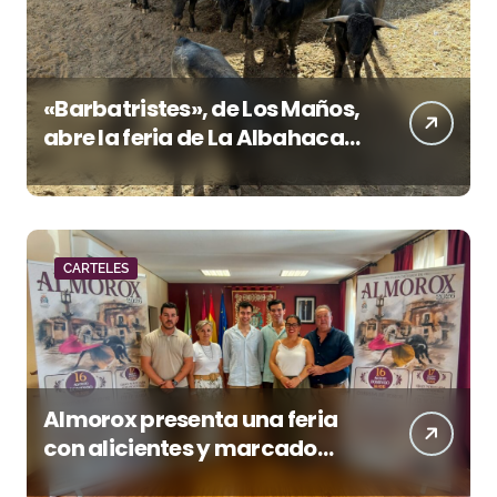
«Barbatristes», de Los Maños,
abre la feria de La Albahaca
de Huesca
CARTELES
Almorox presenta una feria
con alicientes y marcado
acento torista