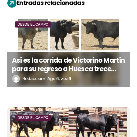
Entradas relacionadas
n
d
DESDE EL CAMPO
e
e
n
Así es la corrida de Victorino Martín
para su regreso a Huesca trece
t
años después (Imágenes)
Redacción
Ago 6, 2026
r
a
d
a
DESDE EL CAMPO
s