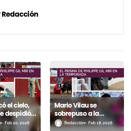
y
Redacción
PHILIPPE GIL MIR EN
EL PRISMA DE PHILIPPE GIL MIR EN
DA
LA TEMPORADA
ó el cielo,
Mario Vilau se
e despidió
sobrepuso a la
 y Morenito
cornada para salir a
n
Feb 20, 2026
Redacción
Feb 18, 2026
n una
hombros en una feria