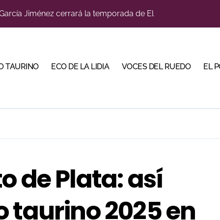
García Jiménez cerrará la temporada de El Puerto
u sitio con una gran faena y dos orejas
bjetivo: la Puerta Grande de Crespo y el aroma de Morante
do en Pontevedra con tres orejas y una Puerta Grande de p
O TAURINO
ECO DE LA LIDIA
VOCES DEL RUEDO
EL 
Malagueta en una noche de recortes, emoción y gran ambient
iva la cuenta atrás de su feria con la renovación de abonos
ano abren la Puerta Grande en una tarde triunfal en Azuaga
ombros en el primer festejo de “La Almendra de Plata” de la F
ustons marcan la jornada con Julio Romero, Andy Cartagena 
o de Plata: así
la venta física para una de sus grandes citas del verano
 taurino 2025 en