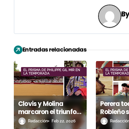
e
B
g
a
c
Entradas relacionadas
i
ó
EL PRISMA DE PHILIPPE GIL MIR EN
EL PRISMA DE 
n
LA TEMPORADA
LA TEMPORA
d
e
Clovis y Molina
Perera toc
e
marcaron el triunfo
Robleño s
en Saint-Vincent-
con honor
n
Redacción
Feb 22, 2026
Redacció
de-Tyrosse
puntuó e