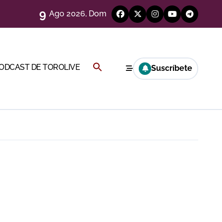
9
Ago 2026, Dom
eso
Buscar:
PODCAST DE TOROLIVE
Suscríbete
e
BOTÓN DE BÚSQUEDA
eria de Gor
y Hugo Tarbelli