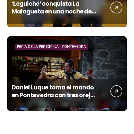
‘Leguiche’ conquista La
Malagueta en una noche de
recortes, emoción y gran
ambiente
FERIA DE LA PEREGRINA || PONTEVEDRA
Daniel Luque toma el mando
en Pontevedra con tres orejas
y una Puerta Grande de peso