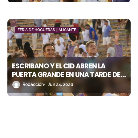
FERIA DE HOGUERAS || ALICANTE
ESCRIBANO Y EL CID ABREN LA
PUERTA GRANDE EN UNA TARDE DE
OFICIO CON LOS VICTORINOS EN
Redacción
Jun 24, 2026
ALICANTE