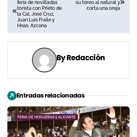
feria de novilladas
su toreo al natural y
a
torista con Prieto de
corta una oreja
la Cal, José Cruz,
v
Juan Luis Fraile y
Hnas. Azcona
e
g
a
By
Redacción
c
i
ó
Entradas relacionadas
n
d
FERIA DE HOGUERAS || ALICANTE
e