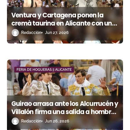
e
Ventura y Cartagena ponen la
n
cremà taurina en Alicante con una
t
gran tarde de rejones
Redacción
Jun 27, 2026
r
a
d
FERIA DE HOGUERAS || ALICANTE
a
s
Guirao arrasa ante los Alcurrucén y
Villalón firma una salida a hombros
de peso
Redacción
Jun 26, 2026