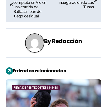
a
completa en Vic en
inauguración de Las
una corrida de
Tunas
v
Baltasar Ibán de
juego desigual
e
g
a
By
Redacción
c
i
ó
Entradas relacionadas
n
d
FERIA DE PENTECOSTÉS || NÎMES
e