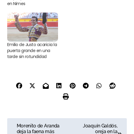
en Nimes
Emilio de Justo acaricia la
puerta grande en una
tarde sin rotundidad
N
Morenito de Aranda
Joaquín Galdós,
deja la faena más
oreja en la