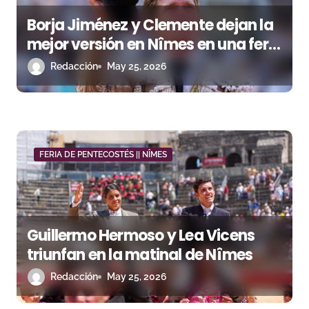
e
Borja Jiménez y Clemente dejan la
n
mejor versión en Nîmes en una feria
t
que se cerró con una oreja por
Redacción
May 25, 2026
coleta
r
a
d
FERIA DE PENTECOSTÉS || NÎMES
a
s
Guillermo Hermoso y Lea Vicens
triunfan en la matinal de Nîmes
Redacción
May 25, 2026