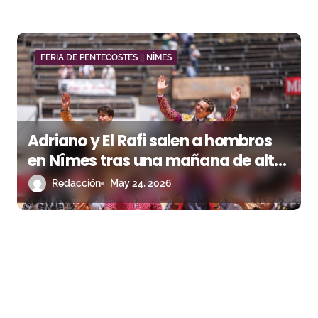
FERIA DE PENTECOSTÉS || NÎMES
Adriano y El Rafi salen a hombros
en Nîmes tras una mañana de alto
voltaje con el hierro de Margé
Redacción
May 24, 2026