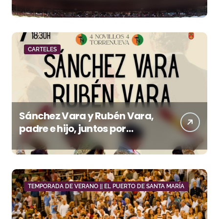
32,3% más en el año del 150
aniversario
CARTELES
Sánchez Vara y Rubén Vara,
padre e hijo, juntos por
primera vez en su pueblo
TEMPORADA DE VERANO || EL PUERTO DE SANTA MARÍA