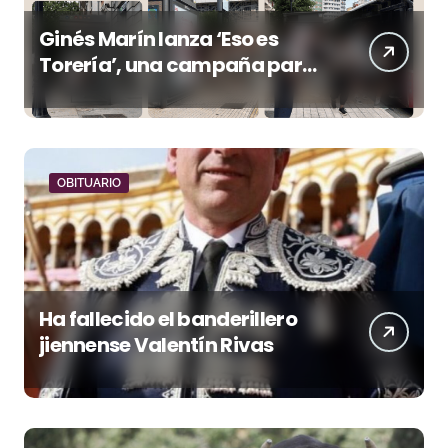
Ginés Marín lanza ‘Eso es
Torería’, una campaña para
reivindicar los valores del
toreo más allá del ruedo
OBITUARIO
Ha fallecido el banderillero
jiennense Valentín Rivas