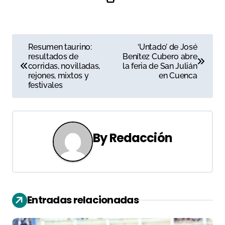
N
Resumen taurino:
‘Untado’ de José
resultados de
Benítez Cubero abre
a
corridas, novilladas,
la feria de San Julián
rejones, mixtos y
en Cuenca
v
festivales
e
g
By
Redacción
a
c
i
Entradas relacionadas
ó