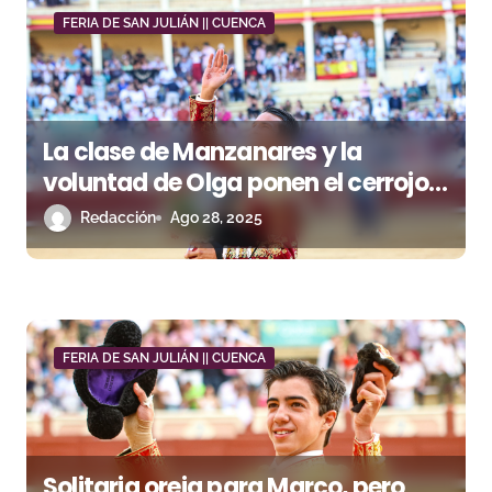
n
FERIA DE SAN JULIÁN || CUENCA
d
e
e
La clase de Manzanares y la
n
voluntad de Olga ponen el cerrojo a
San Julián
Redacción
Ago 28, 2025
t
r
a
d
FERIA DE SAN JULIÁN || CUENCA
a
s
Solitaria oreja para Marco, pero