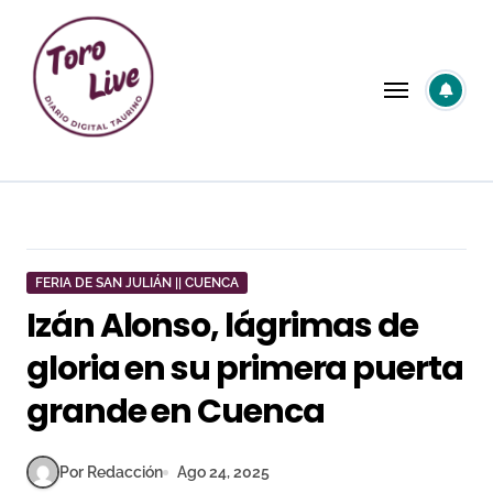
Saltar
al
contenido
FERIA DE SAN JULIÁN || CUENCA
Izán Alonso, lágrimas de
gloria en su primera puerta
grande en Cuenca
Por Redacción
Ago 24, 2025