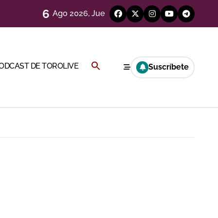
6
Ago 2026, Jue
)
Buscar:
PODCAST DE TOROLIVE
Suscríbete
Cambil
BOTÓN DE BÚSQUEDA
ión
más allá del ruedo