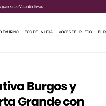
s para la Semana Grande Donostiarra
a una corrida de máxima seriedad para Ciudad Real (En Vídeo
res Puertas Grandes de Madrid en una feria de alto nivel
O TAURINO
ECO DE LA LIDIA
VOCES DEL RUEDO
EL 
 de Linares organiza una novillada en la plaza de toros de 
scubrir al toro bravo como guardián de la biodiversidad
ve a Madrid en busca del premio que se le escapó en junio
 en Parentis: su fractura aún no presenta consolidación
u idilio con el público en una Albahaca de máxima expectac
utiva Burgos y
Torería’, una campaña para reivindicar los valores del toreo 
rta Grande con