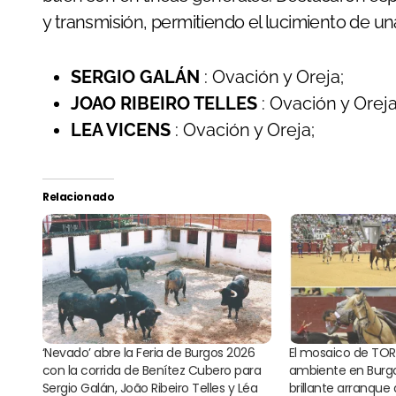
y transmisión, permitiendo el lucimiento de una
SERGIO GALÁN
: Ovación y Oreja;
JOAO RIBEIRO TELLES
: Ovación y Oreja
LEA VICENS
: Ovación y Oreja;
Relacionado
‘Nevado’ abre la Feria de Burgos 2026
El mosaico de TOR
con la corrida de Benítez Cubero para
ambiente en Burgos:
Sergio Galán, João Ribeiro Telles y Léa
brillante arranque 