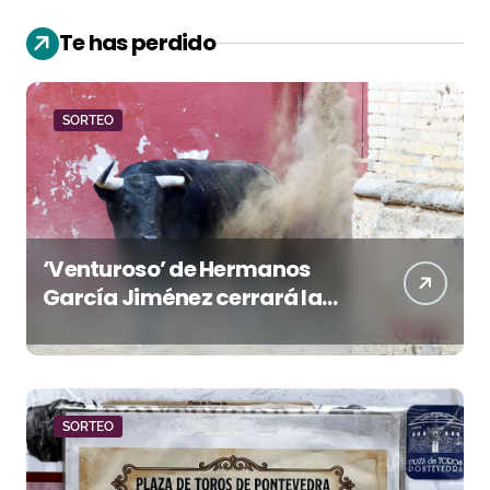
Te has perdido
SORTEO
‘Venturoso’ de Hermanos
García Jiménez cerrará la
temporada de El Puerto
SORTEO