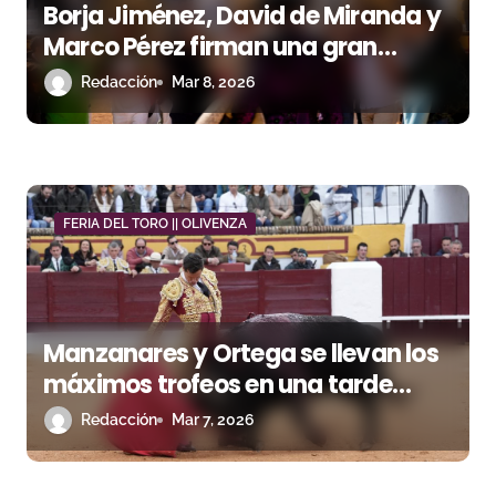
Borja Jiménez, David de Miranda y
Marco Pérez firman una gran
mañana de Puerta Grande en
Redacción
Mar 8, 2026
Olivenza
FERIA DEL TORO || OLIVENZA
Manzanares y Ortega se llevan los
máximos trofeos en una tarde
desigual en Olivenza
Redacción
Mar 7, 2026