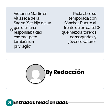
N
Victorino Martín en
Ricla abre su
Villaseca de la
temporada con
a
Sagra: “Ser hijo de un
Sánchez Puerto al
genio es una
frente de un cartel
v
responsabilidad
que mezcla toreros
enorme, pero
consagrados y
e
también un
jóvenes valores
privilegio”
g
a
c
By
Redacción
i
ó
n
Entradas relacionadas