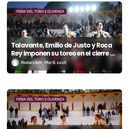
d
e
FERIA DEL TORO || OLIVENZA
e
n
Talavante, Emilio de Justo y Roca
t
Rey imponen su toreo en el cierre de
r
Olivenza
Redacción
Mar 8, 2026
a
d
a
FERIA DEL TORO || OLIVENZA
s