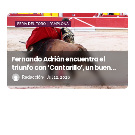
FERIA DEL TORO || PAMPLONA
Fernando Adrián encuentra el
triunfo con ‘Cantarillo’, un buen
toro de La Palmosilla
Redacción
Jul 12, 2026