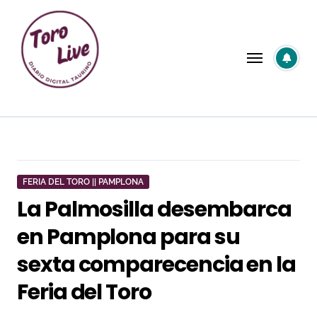
Saltar
al
contenido
FERIA DEL TORO || PAMPLONA
La Palmosilla desembarca
en Pamplona para su
sexta comparecencia en la
Feria del Toro