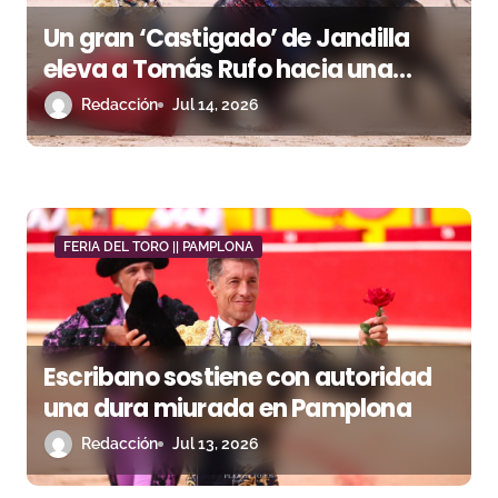
e
Un gran ‘Castigado’ de Jandilla
n
eleva a Tomás Rufo hacia una
tarde cumbre de cuatro orejas en
Redacción
Jul 14, 2026
t
Pamplona
r
a
d
FERIA DEL TORO || PAMPLONA
a
s
Escribano sostiene con autoridad
una dura miurada en Pamplona
Redacción
Jul 13, 2026