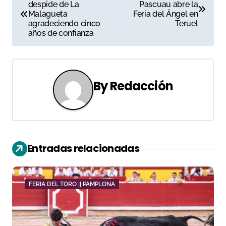
despide de La
Pascuau abre la
a
Malagueta
Feria del Ángel en
agradeciendo cinco
Teruel
v
años de confianza
e
g
By
Redacción
a
c
i
Entradas relacionadas
ó
n
FERIA DEL TORO || PAMPLONA
d
e