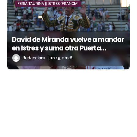
FERIA TAURINA || ISTRES (FRANCIA)
David de Miranda vuelve a mandar
en Istres y suma otra Puerta
Grande en una temporada
Redacción
Jun 19, 2026
imparable