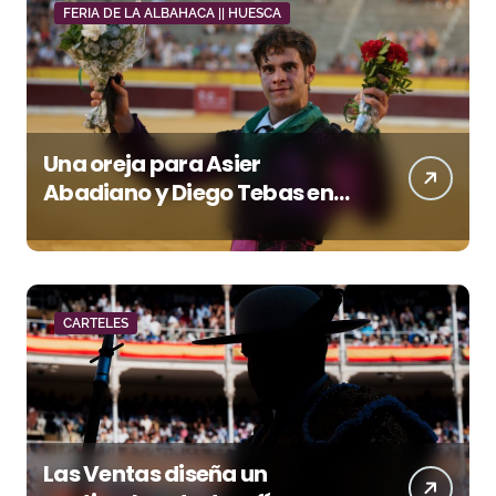
FERIA DE LA ALBAHACA || HUESCA
Una oreja para Asier
Abadiano y Diego Tebas en
una apertura de la Albahaca
marcada por el buen juego
de Los Maños
CARTELES
Las Ventas diseña un