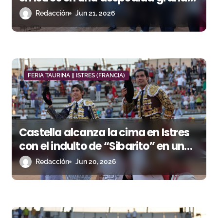
n
para Bernard Marsella
Redacción
Jun 21, 2026
t
r
a
d
FERIA TAURINA || ISTRES (FRANCIA)
a
s
Castella alcanza la cima en Istres
con el indulto de “Sibarito” en una
gran tarde de Jandilla
Redacción
Jun 20, 2026