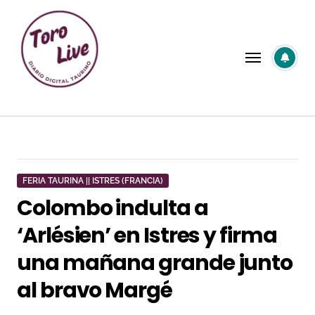
Saltar
al
contenido
FERIA TAURINA || ISTRES (FRANCIA)
Colombo indulta a
‘Arlésien’ en Istres y firma
una mañana grande junto
al bravo Margé