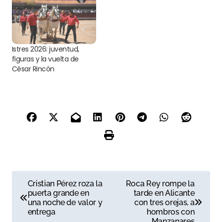
Istres 2026: juventud,
figuras y la vuelta de
César Rincón
N
Cristian Pérez roza la
Roca Rey rompe la
puerta grande en
tarde en Alicante
a
una noche de valor y
con tres orejas, a
entrega
hombros con
v
Manzanares