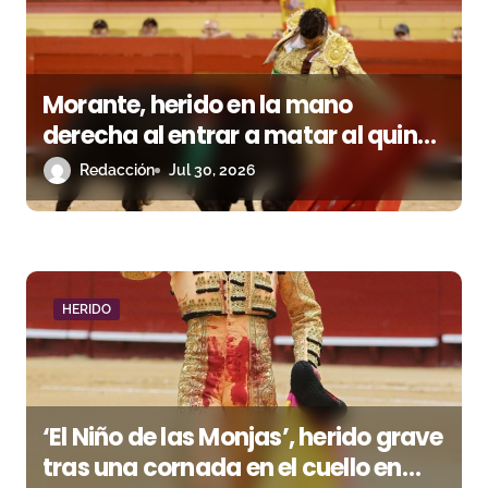
a
s
Morante, herido en la mano
derecha al entrar a matar al quinto
en Palma
Redacción
Jul 30, 2026
HERIDO
‘El Niño de las Monjas’, herido grave
tras una cornada en el cuello en