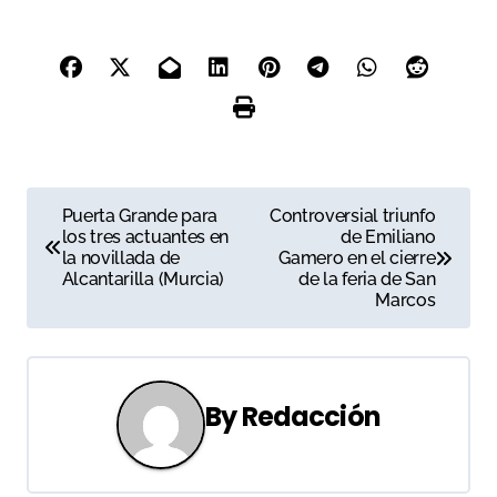
N
Puerta Grande para
Controversial triunfo
los tres actuantes en
de Emiliano
a
la novillada de
Gamero en el cierre
Alcantarilla (Murcia)
de la feria de San
v
Marcos
e
g
By
Redacción
a
c