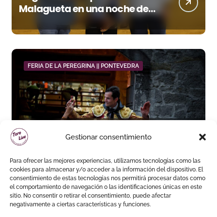
Malagueta en una noche de
recortes, emoción y gran
ambiente
FERIA DE LA PEREGRINA || PONTEVEDRA
Daniel Luque toma el mando
Gestionar consentimiento
en Pontevedra con tres orejas
y una Puerta Grande de peso
Para ofrecer las mejores experiencias, utilizamos tecnologías como las
cookies para almacenar y/o acceder a la información del dispositivo. El
consentimiento de estas tecnologías nos permitirá procesar datos como
el comportamiento de navegación o las identificaciones únicas en este
sitio. No consentir o retirar el consentimiento, puede afectar
negativamente a ciertas características y funciones.