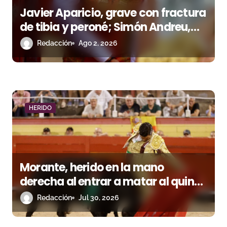
n
Javier Aparicio, grave con fractura
de tibia y peroné; Simón Andreu,
t
con una luxación de codo en
Redacción
Ago 2, 2026
r
Villafranca
a
d
a
HERIDO
s
Morante, herido en la mano
derecha al entrar a matar al quinto
en Palma
Redacción
Jul 30, 2026