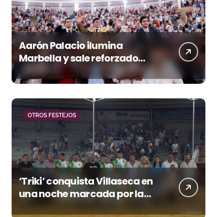
Aarón Palacio ilumina
Marbella y sale reforzado
junto a Manzanares y
Morante
OTROS FESTEJOS
‘Triki’ conquista Villaseca en
una noche marcada por la
dureza de Monteviejo