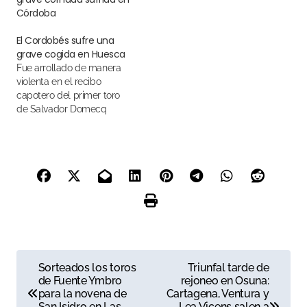
Córdoba
El Cordobés sufre una
grave cogida en Huesca
Fue arrollado de manera
violenta en el recibo
capotero del primer toro
de Salvador Domecq
N
Sorteados los toros
Triunfal tarde de
de Fuente Ymbro
rejoneo en Osuna:
a
para la novena de
Cartagena, Ventura y
San Isidro en Las
Lea Vicens salen a