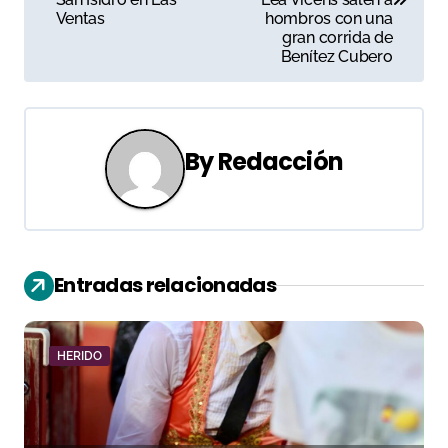
v
Ventas
hombros con una
gran corrida de
e
Benítez Cubero
g
a
By
Redacción
c
i
ó
Entradas relacionadas
n
d
HERIDO
e
e