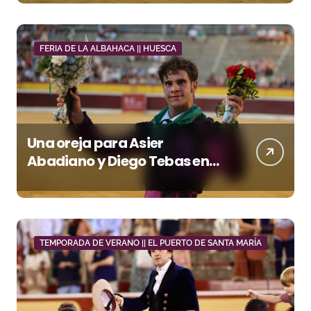
FERIA DE LA ALBAHACA || HUESCA
Una oreja para Asier
Abadiano y Diego Tebas en
una apertura de la Albahaca
marcada por el buen juego
de Los Maños
TEMPORADA DE VERANO || EL PUERTO DE SANTA MARÍA