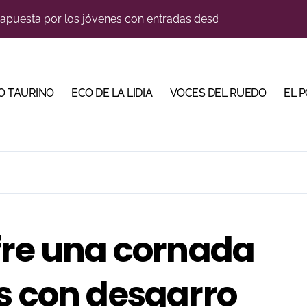
lotito’ sobresale en una noche gris en Las Ventas
ma su temporada de figura y el palco niega el premio a Roc
n el cuadro de honor de las Colombinas 2026
O TAURINO
ECO DE LA LIDIA
VOCES DEL RUEDO
EL 
e de Tauroemoción en Huesca: «Todas las figuras del toreo qui
orino Martín para su regreso a Huesca trece años después (Im
illeros en una feria que vuelve a mirar al futuro
blanquiazul con descuentos y una corrida homenaje al Málag
cigrande para Morante y Manzanares en Illumbe (Vídeo e imá
fre una cornada
tiembre de desafíos y variedad ganadera
s con desgarro