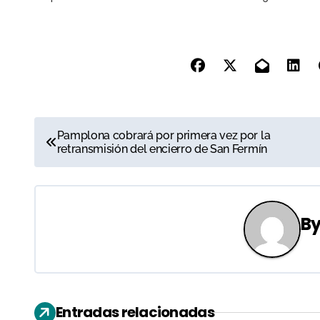
N
Pamplona cobrará por primera vez por la
retransmisión del encierro de San Fermín
a
v
e
B
g
a
c
Entradas relacionadas