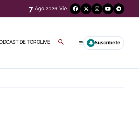
7
Ago 2026, Vie
a Rey
Buscar:
PODCAST DE TOROLIVE
Suscríbete
eren venir a esta feria»
BOTÓN DE BÚSQUEDA
ágenes)
a CF
genes desde el campo)