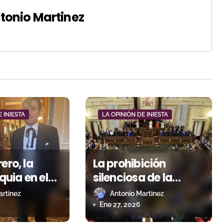
tonio Martinez
E INIESTA
LA OPINIÓN DE INIESTA
ero, la
La prohibición
uia en el
silenciosa de la
ltural
tauromaquia
artinez
Antonio Martinez
Ene 27, 2026