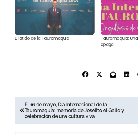
El latido de la Tauromaquia
Tauromaquia: Una
apaga
N
El 16 de mayo, Día Internacional de la
Tauromaquia: memoria de Joselito el Gallo y
a
celebración de una cultura viva
v