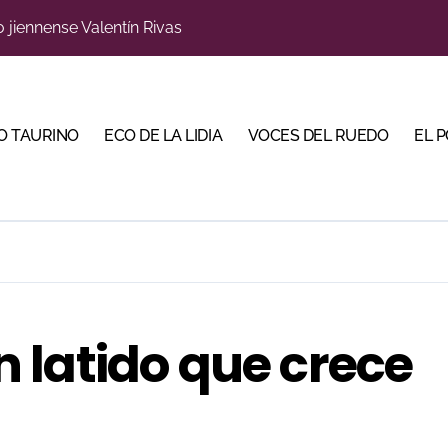
o jiennense Valentín Rivas
s para la Semana Grande Donostiarra
a una corrida de máxima seriedad para Ciudad Real (En Vídeo
O TAURINO
ECO DE LA LIDIA
VOCES DEL RUEDO
EL 
res Puertas Grandes de Madrid en una feria de alto nivel
 de Linares organiza una novillada en la plaza de toros de 
scubrir al toro bravo como guardián de la biodiversidad
ve a Madrid en busca del premio que se le escapó en junio
 en Parentis: su fractura aún no presenta consolidación
 latido que crece
u idilio con el público en una Albahaca de máxima expectac
Torería’, una campaña para reivindicar los valores del toreo 