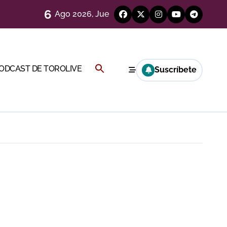
6
Ago 2026, Jue
)
Buscar:
PODCAST DE TOROLIVE
Suscríbete
BOTÓN DE BÚSQUEDA
Cambil
ión
más allá del ruedo