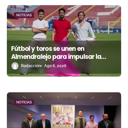
a
d
NOTICIAS
a
s
Fútbol y toros se unen en
Almendralejo para impulsar la
corrida de la Piedad
Redacción
Ago 6, 2026
NOTICIAS