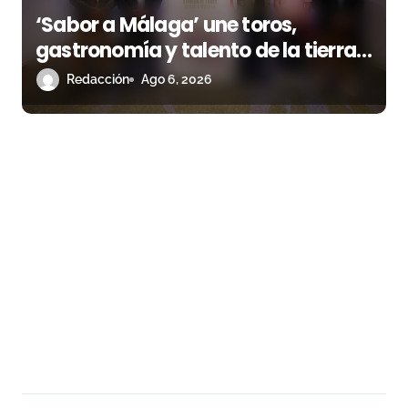
‘Sabor a Málaga’ une toros,
gastronomía y talento de la tierra
en La Malagueta
Redacción
Ago 6, 2026