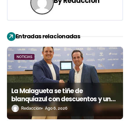
a
By
Redacción
c
i
ó
Entradas relacionadas
n
d
NOTICIAS
e
e
La Malagueta se tiñe de
n
blanquiazul con descuentos y una
t
corrida homenaje al Málaga CF
Redacción
Ago 6, 2026
r