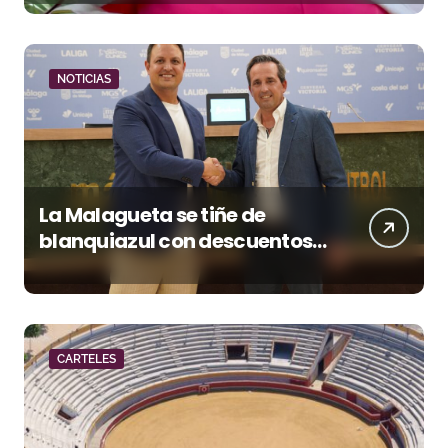
quieren venir a esta feria»
NOTICIAS
La Malagueta se tiñe de
blanquiazul con descuentos
y una corrida homenaje al
Málaga CF
CARTELES