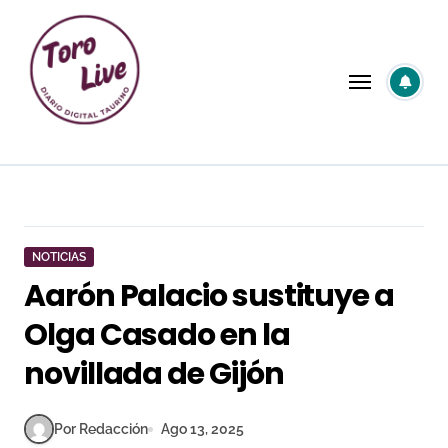
Saltar
al
contenido
NOTICIAS
Aarón Palacio sustituye a
Olga Casado en la
novillada de Gijón
Por Redacción
Ago 13, 2025