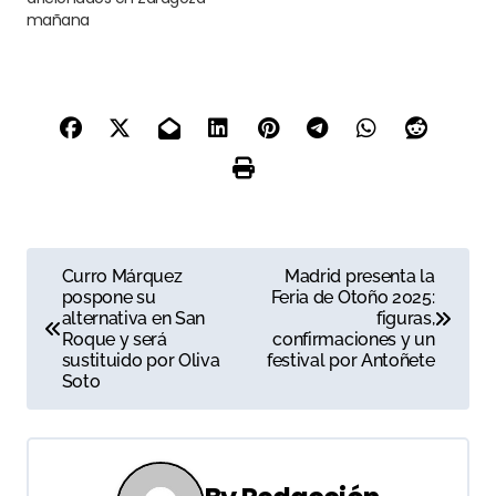
mañana
N
Curro Márquez
Madrid presenta la
pospone su
Feria de Otoño 2025:
a
alternativa en San
figuras,
Roque y será
confirmaciones y un
v
sustituido por Oliva
festival por Antoñete
Soto
e
g