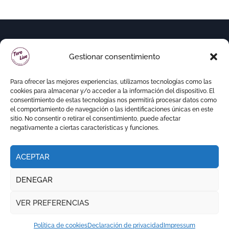
Gestionar consentimiento
Para ofrecer las mejores experiencias, utilizamos tecnologías como las
cookies para almacenar y/o acceder a la información del dispositivo. El
consentimiento de estas tecnologías nos permitirá procesar datos como
el comportamiento de navegación o las identificaciones únicas en este
sitio. No consentir o retirar el consentimiento, puede afectar
negativamente a ciertas características y funciones.
ACEPTAR
Copyright © Todos los derechos reservados
|
DENEGAR
Newspaperup
por
Themeansar
.
VER PREFERENCIAS
RITMO TAURINO
ECO DE LA LIDIA
VOCES DEL RUEDO
EL PODCAST DE TOROLIVE
Política de cookies
Declaración de privacidad
Impressum