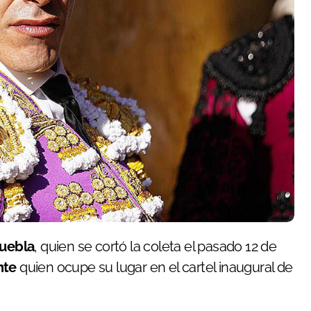
Puebla
, quien se cortó la coleta el pasado 12 de
nte
quien ocupe su lugar en el cartel inaugural de