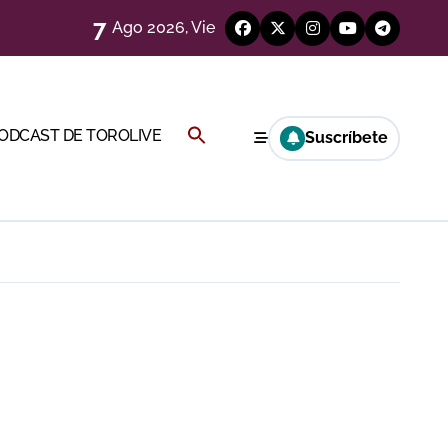
7
Ago 2026, Vie
Buscar:
PODCAST DE TOROLIVE
Suscríbete
a Rey
BOTÓN DE BÚSQUEDA
eren venir a esta feria»
ágenes)
ría esta noche