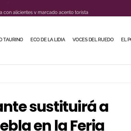
a con alicientes y marcado acento torista
tiembre de desafíos y variedad ganadera
 apuesta por los jóvenes con entradas desde un euro
O TAURINO
ECO DE LA LIDIA
VOCES DEL RUEDO
EL 
ma su temporada de figura y el palco niega el premio a Roc
lotito’ sobresale en una noche gris en Las Ventas
n el cuadro de honor de las Colombinas 2026
e de Tauroemoción en Huesca: «Todas las figuras del toreo qui
orino Martín para su regreso a Huesca trece años después (Im
nte sustituirá a
bre la corrida de seis rejoneadores en El Puerto de Santa Ma
ebla en la Feria