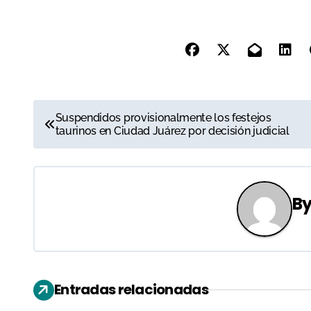
N
Suspendidos provisionalmente los festejos
taurinos en Ciudad Juárez por decisión judicial
a
v
e
B
g
a
c
Entradas relacionadas