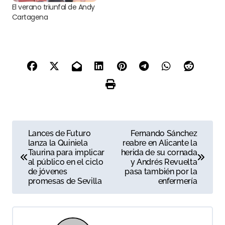
El verano triunfal de Andy
Cartagena
N
Lances de Futuro
Fernando Sánchez
lanza la Quiniela
reabre en Alicante la
a
Taurina para implicar
herida de su cornada
al público en el ciclo
y Andrés Revuelta
v
de jóvenes
pasa también por la
promesas de Sevilla
enfermería
e
g