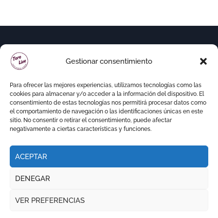
Gestionar consentimiento
Para ofrecer las mejores experiencias, utilizamos tecnologías como las
cookies para almacenar y/o acceder a la información del dispositivo. El
consentimiento de estas tecnologías nos permitirá procesar datos como
el comportamiento de navegación o las identificaciones únicas en este
sitio. No consentir o retirar el consentimiento, puede afectar
negativamente a ciertas características y funciones.
ACEPTAR
Copyright © Todos los derechos reservados
|
DENEGAR
Newspaperup
por
Themeansar
.
VER PREFERENCIAS
RITMO TAURINO
ECO DE LA LIDIA
VOCES DEL RUEDO
EL PODCAST DE TOROLIVE