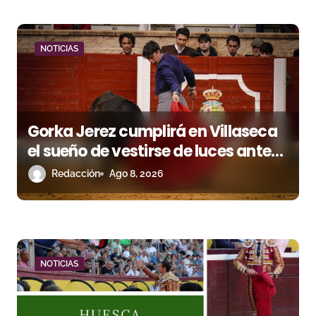
a
d
NOTICIAS
a
s
Gorka Jerez cumplirá en Villaseca
el sueño de vestirse de luces ante
los suyos
Redacción
Ago 8, 2026
NOTICIAS