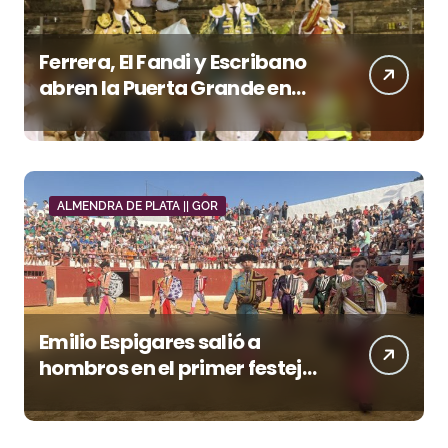
Ferrera, El Fandi y Escribano
abren la Puerta Grande en
una tarde triunfal en Azuaga
ALMENDRA DE PLATA || GOR
Emilio Espigares salió a
hombros en el primer festejo
de “La Almendra de Plata” de
la Feria de Gor