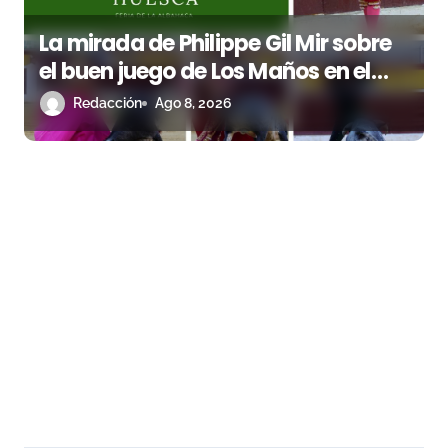
La mirada de Philippe Gil Mir sobre
el buen juego de Los Maños en el
arranque de Huesca
Redacción
Ago 8, 2026