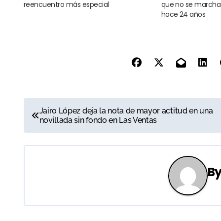
reencuentro más especial
que no se marcha
hace 24 años
N
Jairo López deja la nota de mayor actitud en una
novillada sin fondo en Las Ventas
a
v
e
B
g
a