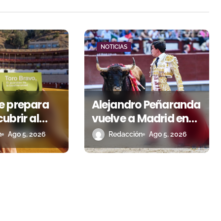
NOTICIAS
e prepara
Alejandro Peñaranda
ubrir al
vuelve a Madrid en
vo como
busca del premio
n
Ago 5, 2026
Redacción
Ago 5, 2026
de la
que se le escapó en
sidad
junio