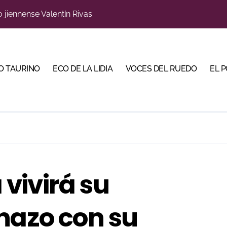
s para la Semana Grande Donostiarra
a una corrida de máxima seriedad para Ciudad Real (En Vídeo
res Puertas Grandes de Madrid en una feria de alto nivel
O TAURINO
ECO DE LA LIDIA
VOCES DEL RUEDO
EL 
 de Linares organiza una novillada en la plaza de toros de 
scubrir al toro bravo como guardián de la biodiversidad
ve a Madrid en busca del premio que se le escapó en junio
 en Parentis: su fractura aún no presenta consolidación
u idilio con el público en una Albahaca de máxima expectac
vivirá su
Torería’, una campaña para reivindicar los valores del toreo 
nazo con su