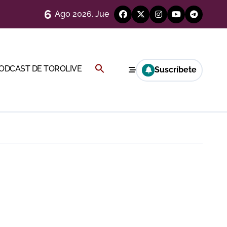
6
Ago 2026, Jue
)
Buscar:
PODCAST DE TOROLIVE
Suscríbete
Cambil
BOTÓN DE BÚSQUEDA
ión
más allá del ruedo