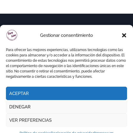
Gestionar consentimiento
Para ofrecer las mejores experiencias, utilizamos tecnologías como las
cookies para almacenar y/o acceder a la información del dispositivo. El
consentimiento de estas tecnologías nos permitirá procesar datos como
el comportamiento de navegación o las identificaciones únicas en este
sitio. No consentir o retirar el consentimiento, puede afectar
negativamente a ciertas características y funciones.
ACEPTAR
Copyright © Todos los derechos reservados
|
DENEGAR
Newspaperup
por
Themeansar
.
VER PREFERENCIAS
RITMO TAURINO
ECO DE LA LIDIA
VOCES DEL RUEDO
EL PODCAST DE TOROLIVE