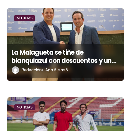
a
d
NOTICIAS
a
s
La Malagueta se tiñe de
blanquiazul con descuentos y una
corrida homenaje al Málaga CF
Redacción
Ago 6, 2026
NOTICIAS