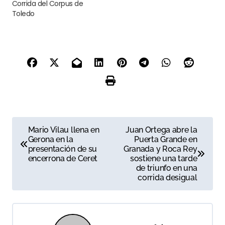
Corrida del Corpus de
Toledo
N
Mario Vilau llena en
Juan Ortega abre la
Gerona en la
Puerta Grande en
a
presentación de su
Granada y Roca Rey
encerrona de Ceret
sostiene una tarde
v
de triunfo en una
corrida desigual
e
g