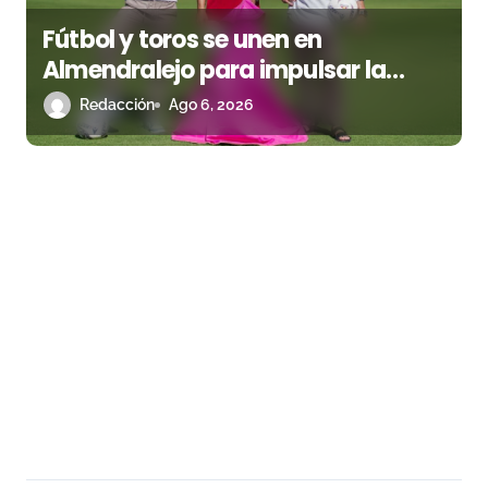
Fútbol y toros se unen en
Almendralejo para impulsar la
corrida de la Piedad
Redacción
Ago 6, 2026