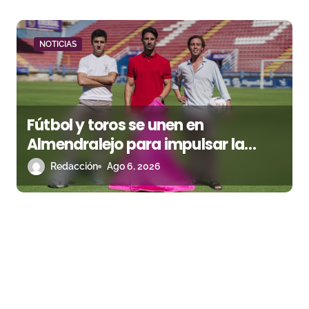
NOTICIAS
Fútbol y toros se unen en
Almendralejo para impulsar la
corrida de la Piedad
Redacción
Ago 6, 2026