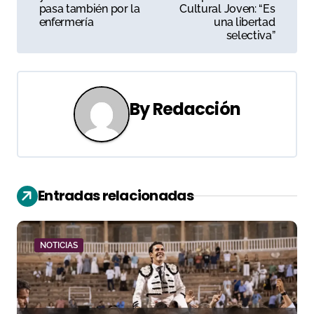
v
pasa también por la
Cultural Joven: “Es
enfermería
una libertad
e
selectiva”
g
a
By
Redacción
c
i
ó
Entradas relacionadas
n
d
NOTICIAS
e
e