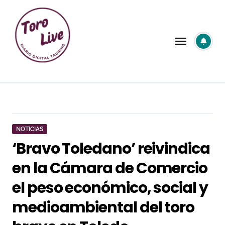
Saltar
al
contenido
NOTICIAS
‘Bravo Toledano’ reivindica
en la Cámara de Comercio
el peso económico, social y
medioambiental del toro