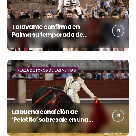
Talavante confirma en
Palma su temporada de
figura y el palco niega el
premio a Roca Rey
PLAZA DE TOROS DE LAS VENTAS
La buena condición de
‘Pelotito’ sobresale en una
noche gris en Las Ventas