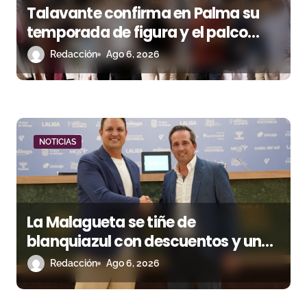
n
Talavante confirma en Palma su
temporada de figura y el palco
t
niega el premio a Roca Rey
Redacción
Ago 6, 2026
r
a
d
a
NOTICIAS
s
La Malagueta se tiñe de
blanquiazul con descuentos y una
corrida homenaje al Málaga CF
Redacción
Ago 6, 2026