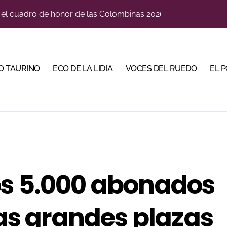
n el cuadro de honor de las Colombinas 2026
orino Martín para su regreso a Huesca trece años después (Im
blanquiazul con descuentos y una corrida homenaje al Málag
O TAURINO
ECO DE LA LIDIA
VOCES DEL RUEDO
EL 
illeros en una feria que vuelve a mirar al futuro
cigrande para Morante y Manzanares en Illumbe (Vídeo e imá
 Almendralejo para impulsar la corrida de la Piedad
, gastronomía y talento de la tierra en La Malagueta
ma su temporada de figura y el palco niega el premio a Roc
os 5.000 abonados
las grandes plazas