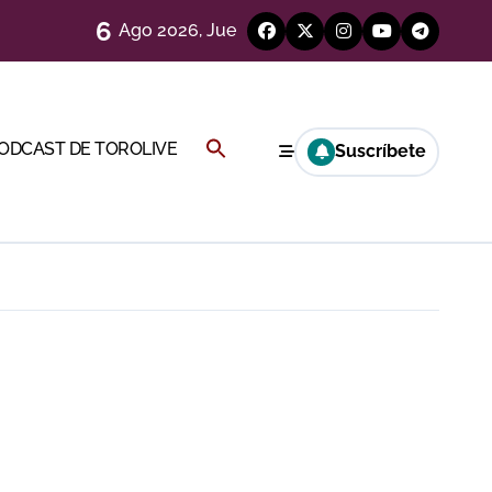
6
Ago 2026, Jue
ágenes)
a CF
Buscar:
PODCAST DE TOROLIVE
Suscríbete
BOTÓN DE BÚSQUEDA
genes desde el campo)
a Rey