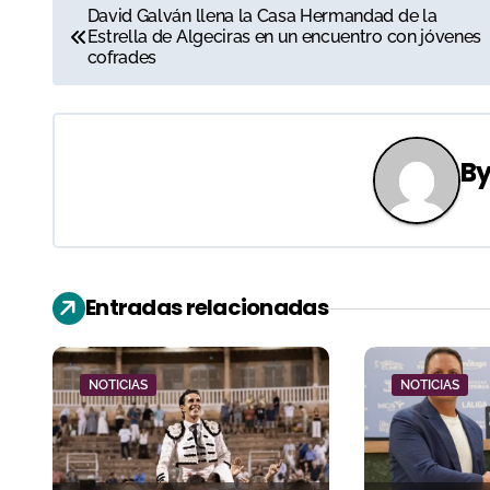
N
David Galván llena la Casa Hermandad de la
Estrella de Algeciras en un encuentro con jóvenes
a
cofrades
v
e
B
g
a
c
Entradas relacionadas
i
ó
NOTICIAS
NOTICIAS
n
d