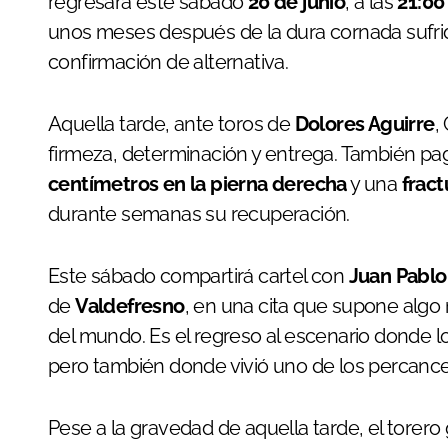
regresará este sábado
20 de junio
, a las
21:00
unos meses después de la dura cornada sufri
confirmación de alternativa.
Aquella tarde, ante toros de
Dolores Aguirre
,
firmeza, determinación y entrega. También pag
centímetros en la pierna derecha
y una
fract
durante semanas su recuperación.
Este sábado compartirá cartel con
Juan Pablo
de
Valdefresno
, en una cita que supone algo
del mundo. Es el regreso al escenario donde l
pero también donde vivió uno de los percance
Pese a la gravedad de aquella tarde, el torer