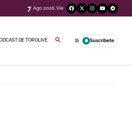
7
Ago 2026, Vie
Buscar:
PODCAST DE TOROLIVE
Suscríbete
a Rey
BOTÓN DE BÚSQUEDA
eren venir a esta feria»
ágenes)
ría esta noche