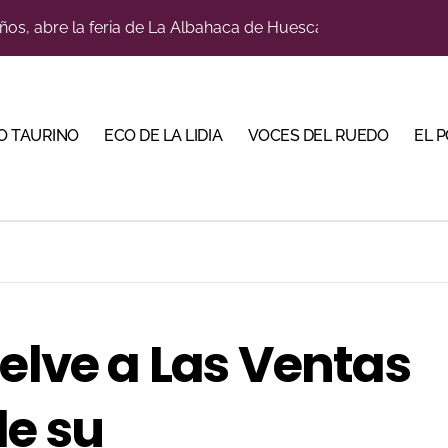
a con alicientes y marcado acento torista
tiembre de desafíos y variedad ganadera
 apuesta por los jóvenes con entradas desde un euro
O TAURINO
ECO DE LA LIDIA
VOCES DEL RUEDO
EL 
ma su temporada de figura y el palco niega el premio a Roc
lotito’ sobresale en una noche gris en Las Ventas
n el cuadro de honor de las Colombinas 2026
e de Tauroemoción en Huesca: «Todas las figuras del toreo qui
orino Martín para su regreso a Huesca trece años después (Im
uelve a Las Ventas
bre la corrida de seis rejoneadores en El Puerto de Santa Ma
de su