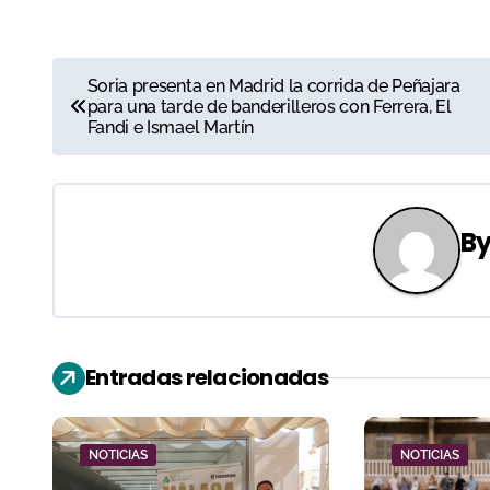
N
Soria presenta en Madrid la corrida de Peñajara
para una tarde de banderilleros con Ferrera, El
a
Fandi e Ismael Martín
v
e
B
g
a
c
Entradas relacionadas
i
ó
NOTICIAS
NOTICIAS
n