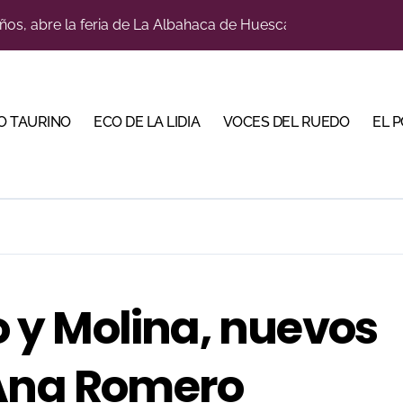
a con alicientes y marcado acento torista
tiembre de desafíos y variedad ganadera
 apuesta por los jóvenes con entradas desde un euro
O TAURINO
ECO DE LA LIDIA
VOCES DEL RUEDO
EL 
ma su temporada de figura y el palco niega el premio a Roc
lotito’ sobresale en una noche gris en Las Ventas
n el cuadro de honor de las Colombinas 2026
e de Tauroemoción en Huesca: «Todas las figuras del toreo qui
orino Martín para su regreso a Huesca trece años después (Im
y Molina, nuevos
bre la corrida de seis rejoneadores en El Puerto de Santa Ma
 Ana Romero