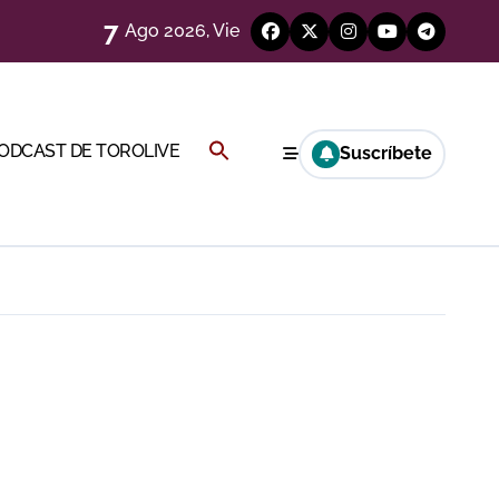
7
Ago 2026, Vie
Buscar:
PODCAST DE TOROLIVE
Suscríbete
a Rey
BOTÓN DE BÚSQUEDA
eren venir a esta feria»
ágenes)
ría esta noche