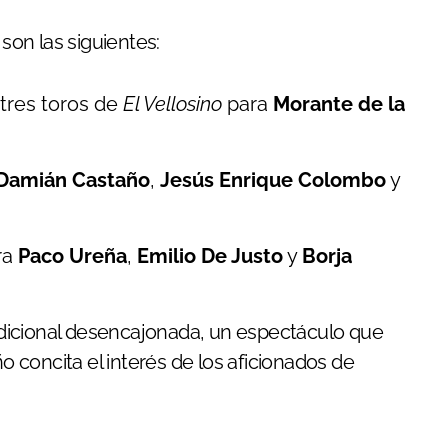
on las siguientes:
tres toros de
El Vellosino
para
Morante de la
Damián Castaño
,
Jesús Enrique Colombo
y
ra
Paco Ureña
,
Emilio De Justo
y
Borja
dicional desencajonada, un espectáculo que
concita el interés de los aficionados de