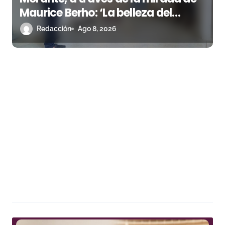
Maurice Berho: ‘La belleza del
misterio’ llega a La Malagueta
Redacción
Ago 8, 2026