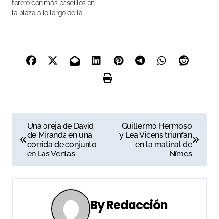
torero con más paseíllos en
la plaza a lo largo de la
historia y esta a un paso de
ser el torero más laureado
en esta plaza
N
Una oreja de David
Guillermo Hermoso
de Miranda en una
y Lea Vicens triunfan
a
corrida de conjunto
en la matinal de
en Las Ventas
Nîmes
v
e
g
By
Redacción