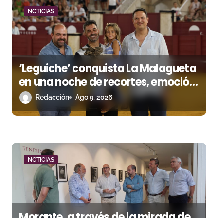
a
NOTICIAS
d
a
s
‘Leguiche’ conquista La Malagueta
en una noche de recortes, emoción
y gran ambiente
Redacción
Ago 9, 2026
NOTICIAS
Morante, a través de la mirada de