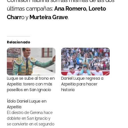
Comisión Taurina son las mismas de las dos
últimas campañas:
Ana Romero, Loreto
Charr
o y
Murteira Grave
.
Relacionado
Luque se sube al trono en
Daniel Luque regresa a
Azpeitia: torero con más
Azpeitia para hacer
paseíllos en San Ignacio
historia
Ídolo Daniel Luque en
Azpeitia
El diestro de Gerena hace
doblete en San Ignacio y
se convierte en el segundo