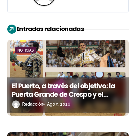
a
c
i
Entradas relacionadas
ó
n
NOTICIAS
d
e
El Puerto, a través del objetivo: la
e
Puerta Grande de Crespo y el
n
aroma de Morante
Redacción
Ago 9, 2026
t
r