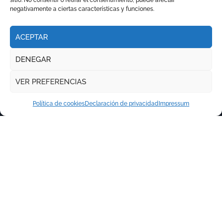
sitio. No consentir o retirar el consentimiento, puede afectar
negativamente a ciertas características y funciones.
ACEPTAR
DENEGAR
VER PREFERENCIAS
Política de cookies
Declaración de privacidad
Impressum
Copyright © Todos los derechos reservados
|
Newspaperup
por
Themeansar
.
RITMO TAURINO
ECO DE LA LIDIA
VOCES DEL RUEDO
EL PODCAST DE TOROLIVE