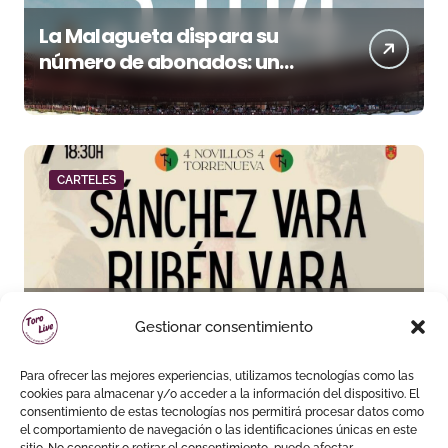
La Malagueta dispara su
número de abonados: un
32,3% más en el año del 150
aniversario
CARTELES
Sánchez Vara y Rubén Vara,
Gestionar consentimiento
padre e hijo, juntos por
primera vez en su pueblo
Para ofrecer las mejores experiencias, utilizamos tecnologías como las
cookies para almacenar y/o acceder a la información del dispositivo. El
consentimiento de estas tecnologías nos permitirá procesar datos como
el comportamiento de navegación o las identificaciones únicas en este