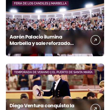
FERIA DE LOS CANDILES || MARBELLA
Aarón Palacio ilumina
Marbella y sale reforzado
junto a Manzanares y
Morante
TEMPORADA DE VERANO || EL PUERTO DE SANTA MARÍA
Diego Ventura conquista la