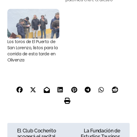
peruano y Daniel Luque
por un posible veto en las
ferias
Los toros de El Puerto de
San Lorenzo, listos para la
corrida de esta tarde en
Olivenza
N
El Club Cocherito
La Fundación de
acogerá el recital
Estudios Taurinos