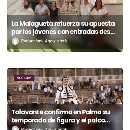
e
n
La Malagueta refuerza su apuesta
t
por los jóvenes con entradas desde
r
un euro
Redacción
Ago 7, 2026
a
d
a
NOTICIAS
s
Talavante confirma en Palma su
temporada de figura y el palco
niega el premio a Roca Rey
Redacción
Ago 6, 2026