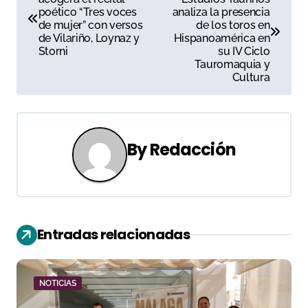
a
poético “Tres voces
analiza la presencia
de mujer” con versos
de los toros en
v
de Vilariño, Loynaz y
Hispanoamérica en
Storni
su IV Ciclo
e
Tauromaquia y
Cultura
g
a
c
By
Redacción
i
ó
n
Entradas relacionadas
d
e
NOTICIAS