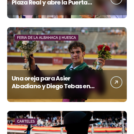
Plaza Real y abre la Puerta
Grande en El Puerto
FERIA DE LA ALBAHACA || HUESCA
Una oreja para Asier
Abadiano y Diego Tebas en
una apertura de la Albahaca
marcada por el buen juego
de Los Maños
CARTELES