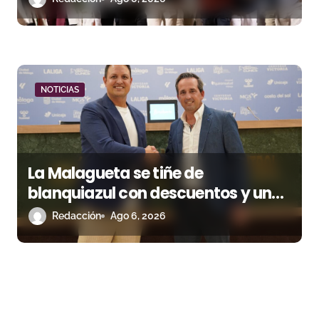
NOTICIAS
La Malagueta se tiñe de
blanquiazul con descuentos y una
corrida homenaje al Málaga CF
Redacción
Ago 6, 2026