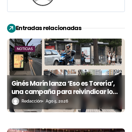
c
i
ó
Entradas relacionadas
n
d
NOTICIAS
e
e
Ginés Marín lanza ‘Eso es Torería’,
n
una campaña para reivindicar los
t
valores del toreo más allá del ruedo
Redacción
Ago 5, 2026
r
a