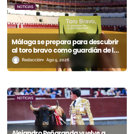
d
NOTICIAS
a
s
Málaga se prepara para descubrir
al toro bravo como guardián de la
biodiversidad
Redacción
Ago 5, 2026
NOTICIAS
Alejandro Peñaranda vuelve a