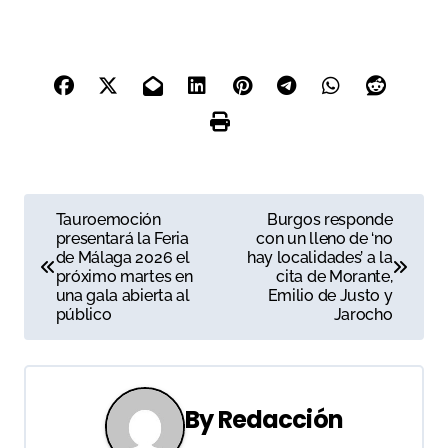
N
Tauroemoción
Burgos responde
presentará la Feria
con un lleno de ‘no
a
de Málaga 2026 el
hay localidades’ a la
próximo martes en
cita de Morante,
v
una gala abierta al
Emilio de Justo y
público
Jarocho
e
g
a
By
Redacción