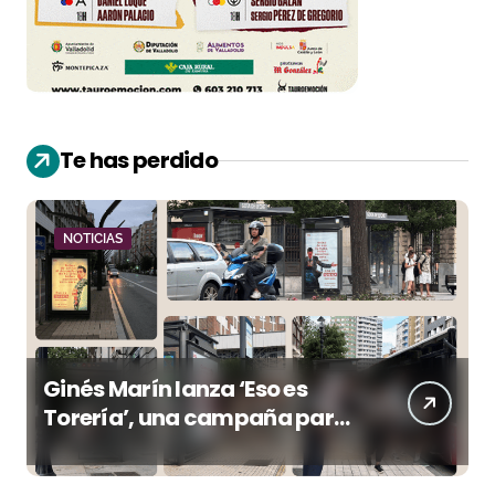
Te has perdido
NOTICIAS
Ginés Marín lanza ‘Eso es
Torería’, una campaña para
reivindicar los valores del
toreo más allá del ruedo