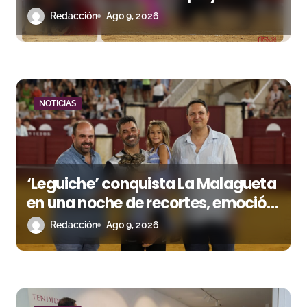
t
aroma de Morante
Redacción
Ago 9, 2026
r
a
d
a
NOTICIAS
s
‘Leguiche’ conquista La Malagueta
en una noche de recortes, emoción
y gran ambiente
Redacción
Ago 9, 2026