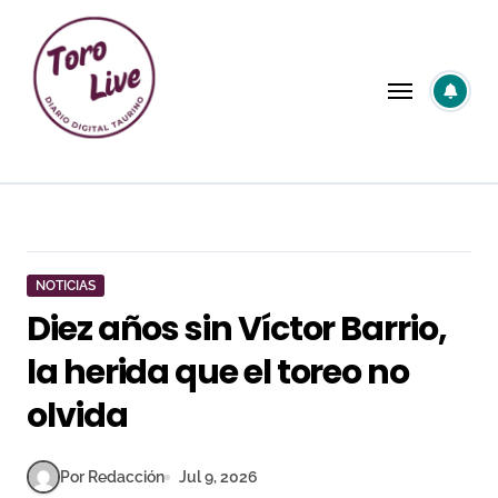
Saltar
al
contenido
NOTICIAS
Diez años sin Víctor Barrio,
la herida que el toreo no
olvida
Por Redacción
Jul 9, 2026