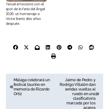
Teruel emociona con el
spot de la Feria del Ángel
2026: un homenaje a
Víctor Barrio diez años
después
N
Málaga celebrará un
Jaime de Pedro y
festival taurino en
Rodrigo Villalón dan
a
memoria de Ricardo
sendas vueltas al
Ortiz
ruedo en una
v
clasificatoria
marcada por los
e
aceros