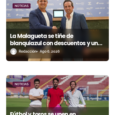
a
NOTICIAS
d
a
s
La Malagueta se tiñe de
blanquiazul con descuentos y una
corrida homenaje al Málaga CF
Redacción
Ago 6, 2026
NOTICIAS
Fútbol y toros se unen en