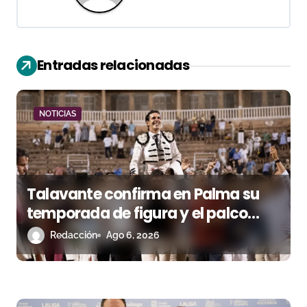
a
c
i
Entradas relacionadas
ó
n
NOTICIAS
d
e
Talavante confirma en Palma su
e
temporada de figura y el palco
n
niega el premio a Roca Rey
Redacción
Ago 6, 2026
t
r