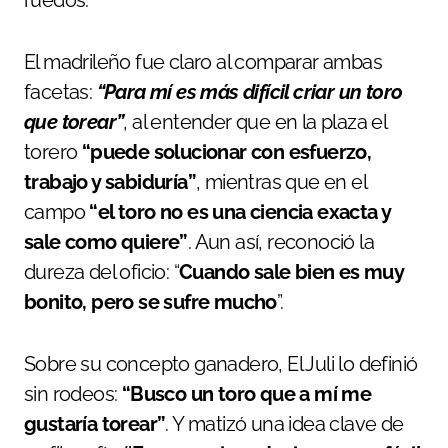
El madrileño fue claro al comparar ambas
facetas:
“Para mí es más difícil criar un toro
que torear”
, al entender que en la plaza el
torero
“puede solucionar con esfuerzo,
trabajo y sabiduría”
, mientras que en el
campo
“el toro no es una ciencia exacta y
sale como quiere”
. Aun así, reconoció la
dureza del oficio: “
Cuando sale bien es muy
bonito, pero se sufre mucho
”.
Sobre su concepto ganadero, El Juli lo definió
sin rodeos:
“Busco un toro que a mí me
gustaría torear”
. Y matizó una idea clave de