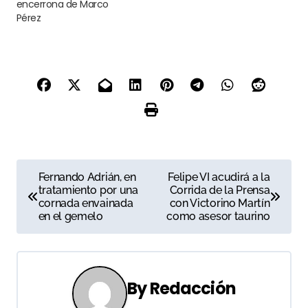
encerrona de Marco
Pérez
N
Fernando Adrián, en
Felipe VI acudirá a la
tratamiento por una
Corrida de la Prensa
a
cornada envainada
con Victorino Martín
en el gemelo
como asesor taurino
v
e
g
By
Redacción