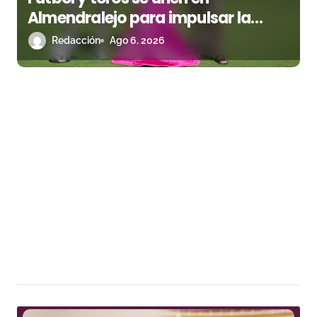
Almendralejo para impulsar la
corrida de la Piedad
Redacción
Ago 6, 2026