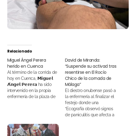
Relacionado
Miguel Ángel Perera
David de Miranda:
herido en Cuenca
“Suspende su activad tras
resentirse en El Rocío
Al término de la corrida de
Chico de la cornada de
hoy en Cuenca, 𝗠𝗶𝗴𝘂𝗲𝗹
Málaga”
𝗔́𝗻𝗴𝗲𝗹 𝗣𝗲𝗿𝗲𝗿𝗮 ha sido
intervenido en la propia
El diestro onubense pasó a
enfermería de la plaza de
la enfermería al finalizar el
toros
festejo donde una
“Ecografía observó signos
de paniculitis que afecta a
la aponeurosis”