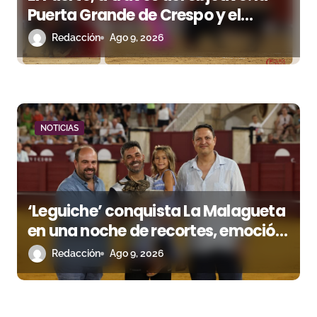
Puerta Grande de Crespo y el
t
aroma de Morante
Redacción
Ago 9, 2026
r
a
d
a
NOTICIAS
s
‘Leguiche’ conquista La Malagueta
en una noche de recortes, emoción
y gran ambiente
Redacción
Ago 9, 2026