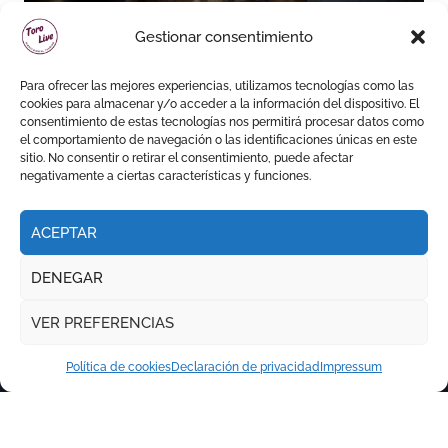
Daniel Luque toma el mando
Gestionar consentimiento
en Pontevedra con tres orejas
y una Puerta Grande de peso
Para ofrecer las mejores experiencias, utilizamos tecnologías como las
cookies para almacenar y/o acceder a la información del dispositivo. El
consentimiento de estas tecnologías nos permitirá procesar datos como
el comportamiento de navegación o las identificaciones únicas en este
sitio. No consentir o retirar el consentimiento, puede afectar
negativamente a ciertas características y funciones.
ACEPTAR
DENEGAR
VER PREFERENCIAS
Política de cookies
Declaración de privacidad
Impressum