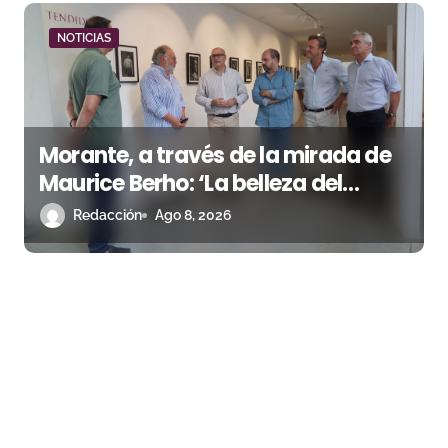
NOTICIAS
Morante, a través de la mirada de
Maurice Berho: ‘La belleza del
misterio’ llega a La Malagueta
Redacción
Ago 8, 2026