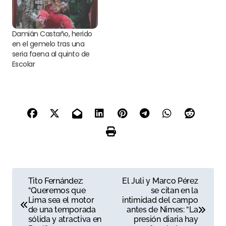
Damián Castaño, herido
en el gemelo tras una
seria faena al quinto de
Escolar
N
Tito Fernández:
El Juli y Marco Pérez
“Queremos que
se citan en la
a
Lima sea el motor
intimidad del campo
de una temporada
antes de Nimes: “La
v
sólida y atractiva en
presión diaria hay