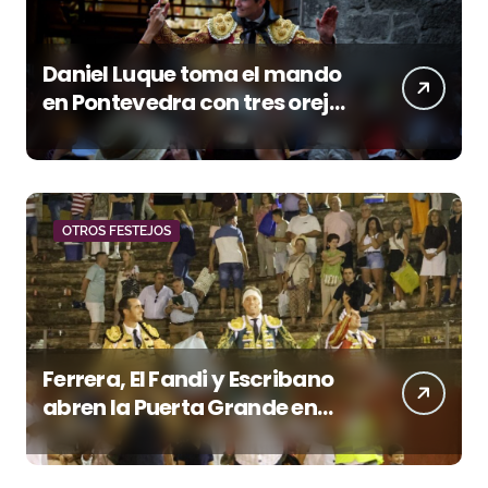
Daniel Luque toma el mando
en Pontevedra con tres orejas
y una Puerta Grande de peso
OTROS FESTEJOS
Ferrera, El Fandi y Escribano
abren la Puerta Grande en
una tarde triunfal en Azuaga