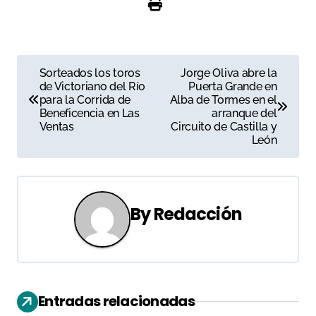
N
Sorteados los toros
Jorge Oliva abre la
de Victoriano del Río
Puerta Grande en
a
para la Corrida de
Alba de Tormes en el
Beneficencia en Las
arranque del
v
Ventas
Circuito de Castilla y
León
e
g
a
By
Redacción
c
i
ó
Entradas relacionadas