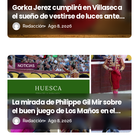
Gorka Jerez cumplirá en Villaseca
el sueño de vestirse de luces ante
los suyos
Redacción
Ago 8, 2026
NOTICIAS
La mirada de Philippe Gil Mir sobre
el buen juego de Los Maños en el
arranque de Huesca
Redacción
Ago 8, 2026