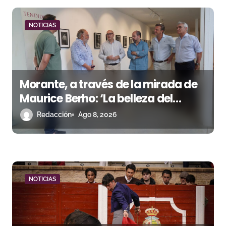
n
d
NOTICIAS
e
e
Morante, a través de la mirada de
n
Maurice Berho: ‘La belleza del
t
misterio’ llega a La Malagueta
Redacción
Ago 8, 2026
r
a
d
NOTICIAS
a
s