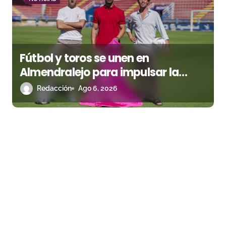
Fútbol y toros se unen en
Almendralejo para impulsar la
corrida de la Piedad
Redacción
Ago 6, 2026