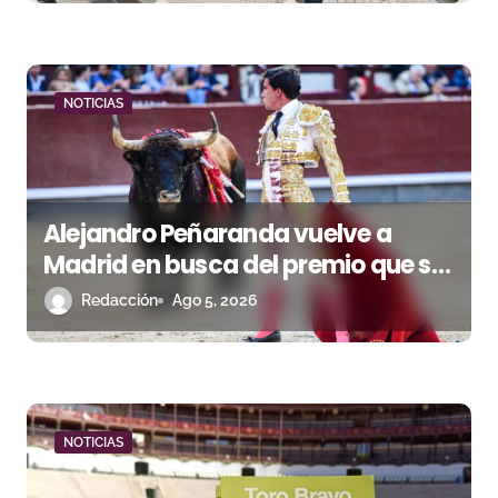
r
a
d
NOTICIAS
a
s
Alejandro Peñaranda vuelve a
Madrid en busca del premio que se
le escapó en junio
Redacción
Ago 5, 2026
NOTICIAS