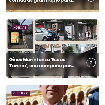
corrida de gran trapío para
la despedida de Víctor Puerto
en Ciudad Real (Vídeo)
NOTICIAS
Ginés Marín lanza ‘Eso es
Torería’, una campaña para
reivindicar los valores del
toreo más allá del ruedo
OBITUARIO