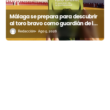
Málaga se prepara para descubrir
al toro bravo como guardián de la
biodiversidad
Redacción
Ago 5, 2026