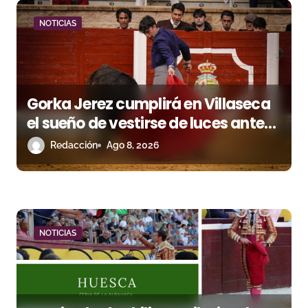
a
d
NOTICIAS
a
s
Gorka Jerez cumplirá en Villaseca
el sueño de vestirse de luces ante
los suyos
Redacción
Ago 8, 2026
NOTICIAS