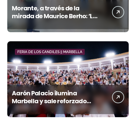
Morante, a través de la
mirada de Maurice Berho: ‘La
belleza del misterio’ llega a La
Malagueta
FERIA DE LOS CANDILES || MARBELLA
Aarón Palacio ilumina
Marbella y sale reforzado
junto a Manzanares y
Morante