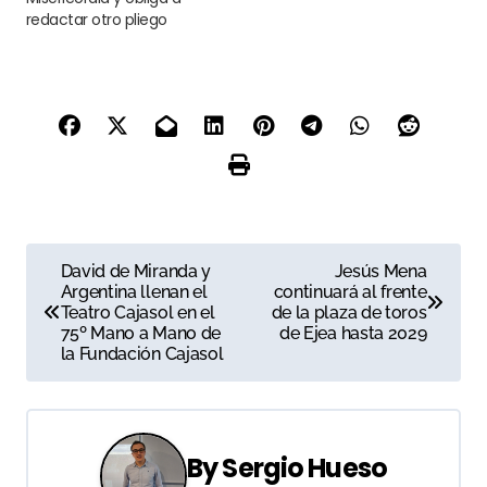
redactar otro pliego
N
David de Miranda y
Jesús Mena
Argentina llenan el
continuará al frente
a
Teatro Cajasol en el
de la plaza de toros
75º Mano a Mano de
de Ejea hasta 2029
v
la Fundación Cajasol
e
g
By
Sergio Hueso