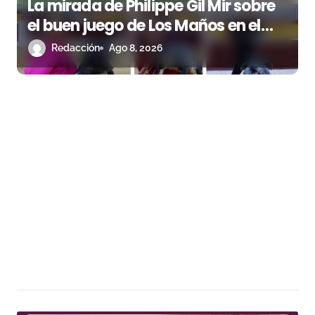
La mirada de Philippe Gil Mir sobre
el buen juego de Los Maños en el
arranque de Huesca
Redacción
Ago 8, 2026