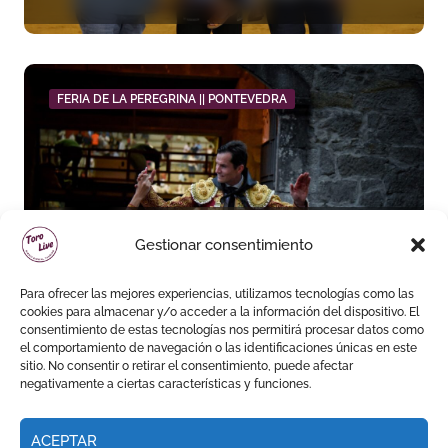
recortes, emoción y gran
ambiente
FERIA DE LA PEREGRINA || PONTEVEDRA
Daniel Luque toma el mando
Gestionar consentimiento
en Pontevedra con tres orejas
y una Puerta Grande de peso
Para ofrecer las mejores experiencias, utilizamos tecnologías como las
cookies para almacenar y/o acceder a la información del dispositivo. El
consentimiento de estas tecnologías nos permitirá procesar datos como
el comportamiento de navegación o las identificaciones únicas en este
sitio. No consentir o retirar el consentimiento, puede afectar
negativamente a ciertas características y funciones.
ACEPTAR