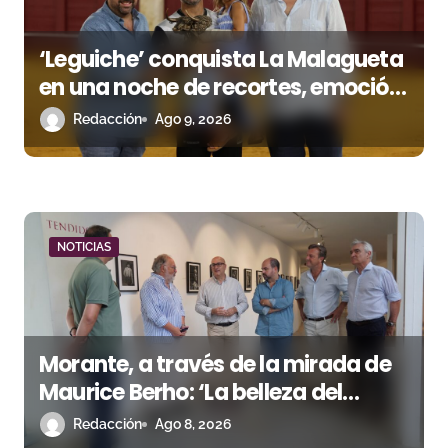
s
‘Leguiche’ conquista La Malagueta
en una noche de recortes, emoción
y gran ambiente
Redacción
Ago 9, 2026
NOTICIAS
Morante, a través de la mirada de
Maurice Berho: ‘La belleza del
misterio’ llega a La Malagueta
Redacción
Ago 8, 2026