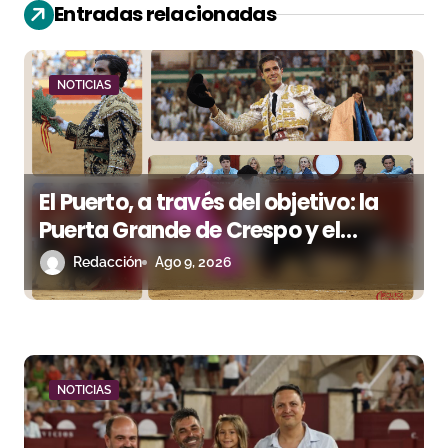
ó
Entradas relacionadas
n
d
NOTICIAS
e
e
El Puerto, a través del objetivo: la
n
Puerta Grande de Crespo y el
t
aroma de Morante
Redacción
Ago 9, 2026
r
a
d
NOTICIAS
a