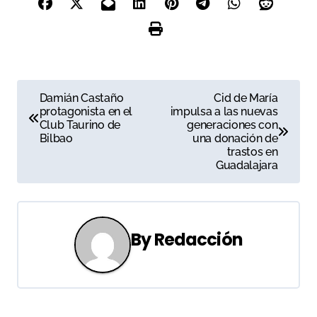
N
Damián Castaño
Cid de María
protagonista en el
impulsa a las nuevas
a
Club Taurino de
generaciones con
Bilbao
una donación de
v
trastos en
Guadalajara
e
g
a
By
Redacción
c
i