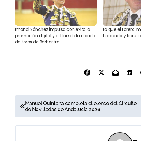
Imanol Sánchez impulsa con éxito la
Lo que el torero I
promoción digital y offline de la corrida
haciendo y tiene 
de toros de Barbastro
N
Manuel Quintana completa el elenco del Circuito
de Novilladas de Andalucía 2026
a
v
e