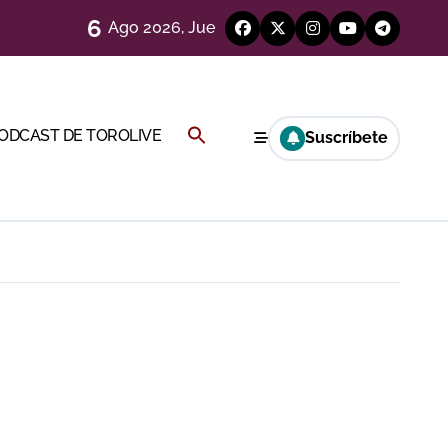
6
Ago 2026, Jue
)
Buscar:
PODCAST DE TOROLIVE
Suscríbete
Cambil
BOTÓN DE BÚSQUEDA
ión
más allá del ruedo