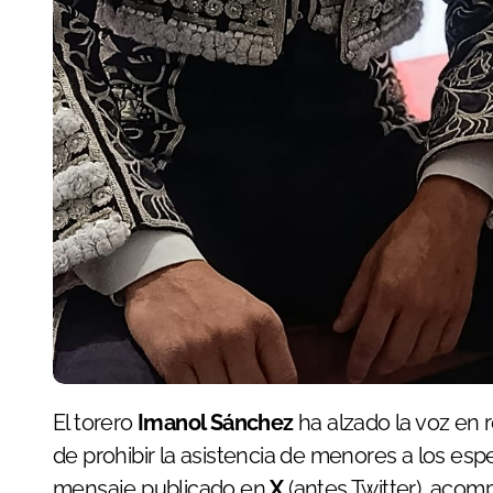
El torero
Imanol Sánchez
ha alzado la voz en 
de prohibir la asistencia de menores a los esp
mensaje publicado en
X
(antes Twitter), acom