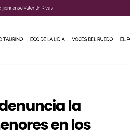
o jiennense Valentín Rivas
s para la Semana Grande Donostiarra
a una corrida de máxima seriedad para Ciudad Real (En Vídeo
res Puertas Grandes de Madrid en una feria de alto nivel
O TAURINO
ECO DE LA LIDIA
VOCES DEL RUEDO
EL 
 de Linares organiza una novillada en la plaza de toros de 
scubrir al toro bravo como guardián de la biodiversidad
ve a Madrid en busca del premio que se le escapó en junio
 en Parentis: su fractura aún no presenta consolidación
u idilio con el público en una Albahaca de máxima expectac
denuncia la
Torería’, una campaña para reivindicar los valores del toreo 
enores en los