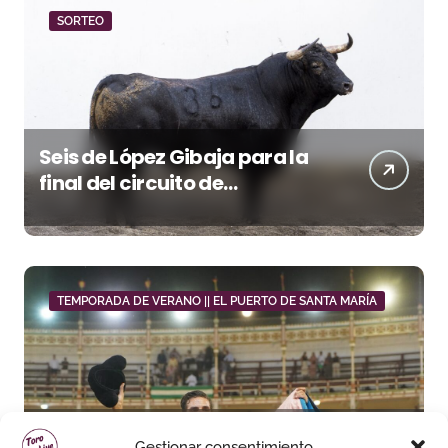
SORTEO
Seis de López Gibaja para la
final del circuito de
novilladas de Andalucía en
Málaga
TEMPORADA DE VERANO || EL PUERTO DE SANTA MARÍA
Daniel Crespo reivindica su
Gestionar consentimiento