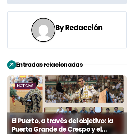
e
g
By
Redacción
a
c
i
Entradas relacionadas
ó
n
NOTICIAS
d
e
e
El Puerto, a través del objetivo: la
n
Puerta Grande de Crespo y el