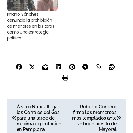
Imanol Sánchez
denuncia la prohibición
de menores en los toros
como una estrategia
política
N
Álvaro Núñez llega a
Roberto Cordero
los Corrales del Gas
firma los momentos
a
para una tarde de
más templados ante
máxima expectación
un buen novillo de
v
en Pamplona
Mayoral