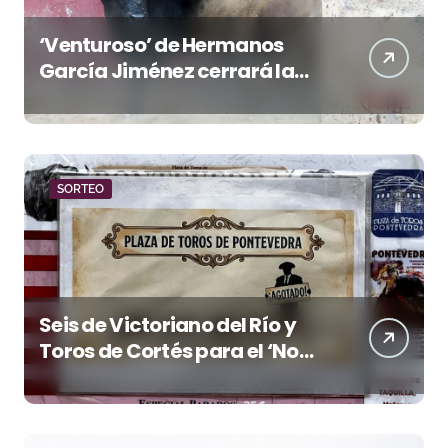
‘Venturoso’ de Hermanos
García Jiménez cerrará la
temporada de El Puerto
SORTEO
Seis de Victoriano del Río y
Toros de Cortés para el ‘No
Hay Localidades’ de esta
tarde en Pontevedra