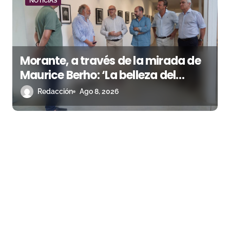
NOTICIAS
Morante, a través de la mirada de
Maurice Berho: ‘La belleza del
misterio’ llega a La Malagueta
Redacción
Ago 8, 2026