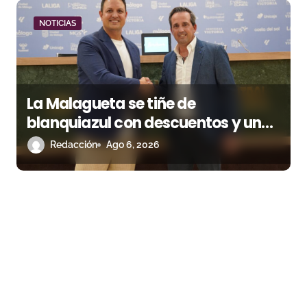
NOTICIAS
La Malagueta se tiñe de
blanquiazul con descuentos y una
corrida homenaje al Málaga CF
Redacción
Ago 6, 2026