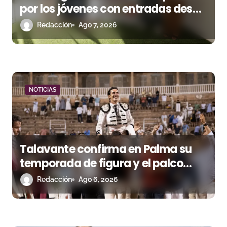
por los jóvenes con entradas desde
t
un euro
Redacción
Ago 7, 2026
r
a
d
a
NOTICIAS
s
Talavante confirma en Palma su
temporada de figura y el palco
niega el premio a Roca Rey
Redacción
Ago 6, 2026