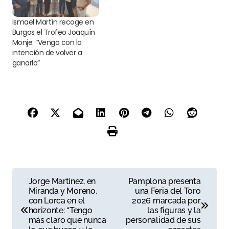
Ismael Martín recoge en
Burgos el Trofeo Joaquín
Monje: “Vengo con la
intención de volver a
ganarlo”
N
Jorge Martínez, en
Pamplona presenta
Miranda y Moreno,
una Feria del Toro
a
con Lorca en el
2026 marcada por
horizonte: “Tengo
las figuras y la
v
más claro que nunca
personalidad de sus