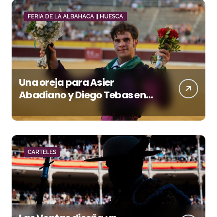
FERIA DE LA ALBAHACA || HUESCA
Una oreja para Asier
Abadiano y Diego Tebas en
una apertura de la Albahaca
marcada por el buen juego
de Los Maños
CARTELES