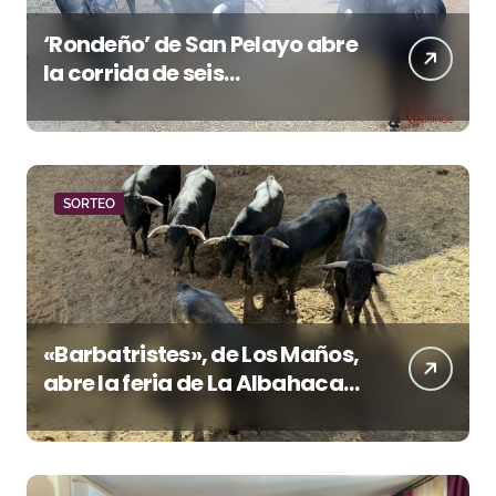
‘Rondeño’ de San Pelayo abre
la corrida de seis
rejoneadores en El Puerto de
Santa María esta noche
SORTEO
«Barbatristes», de Los Maños,
abre la feria de La Albahaca
de Huesca