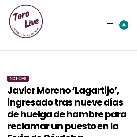
Saltar
al
contenido
NOTICIAS
Javier Moreno ‘Lagartijo’,
ingresado tras nueve días
de huelga de hambre para
reclamar un puesto en la