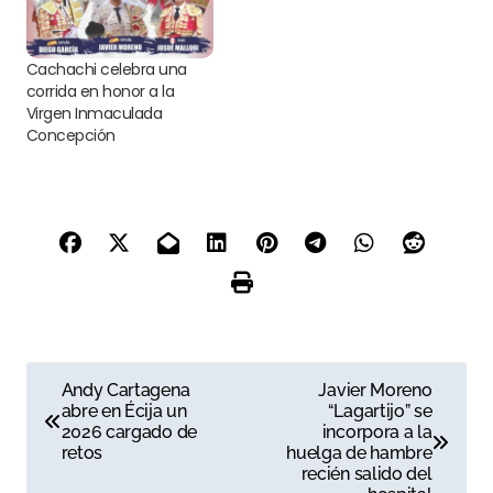
Cachachi celebra una
corrida en honor a la
Virgen Inmaculada
Concepción
N
Andy Cartagena
Javier Moreno
abre en Écija un
“Lagartijo” se
a
2026 cargado de
incorpora a la
retos
huelga de hambre
v
recién salido del