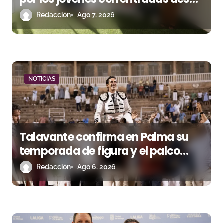
t
un euro
Redacción
Ago 7, 2026
r
a
d
NOTICIAS
a
s
Talavante confirma en Palma su
temporada de figura y el palco
niega el premio a Roca Rey
Redacción
Ago 6, 2026