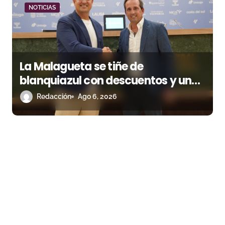
NOTICIAS
La Malagueta se tiñe de
blanquiazul con descuentos y una
corrida homenaje al Málaga CF
Redacción
Ago 6, 2026