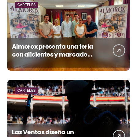
CARTELES
Almorox presenta una feria
con alicientes y marcado
acento torista
CARTELES
Las Ventas diseña un