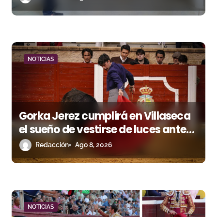
r
a
d
NOTICIAS
a
s
Gorka Jerez cumplirá en Villaseca
el sueño de vestirse de luces ante
los suyos
Redacción
Ago 8, 2026
NOTICIAS