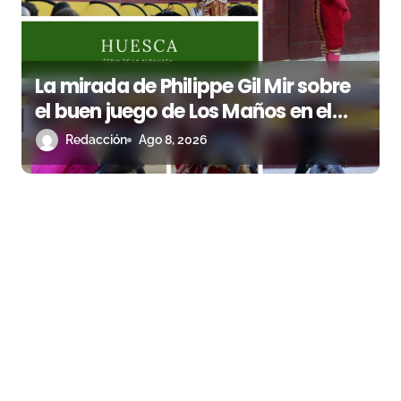
La mirada de Philippe Gil Mir sobre
el buen juego de Los Maños en el
arranque de Huesca
Redacción
Ago 8, 2026