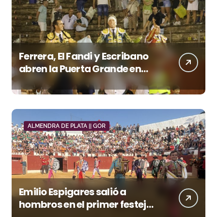
Ferrera, El Fandi y Escribano
abren la Puerta Grande en
una tarde triunfal en Azuaga
ALMENDRA DE PLATA || GOR
Emilio Espigares salió a
hombros en el primer festejo
de “La Almendra de Plata” de