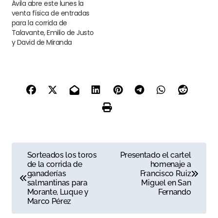
Ávila abre este lunes la
venta física de entradas
para la corrida de
Talavante, Emilio de Justo
y David de Miranda
N
Sorteados los toros
Presentado el cartel
de la corrida de
homenaje a
a
ganaderías
Francisco Ruiz
salmantinas para
Miguel en San
v
Morante, Luque y
Fernando
Marco Pérez
e